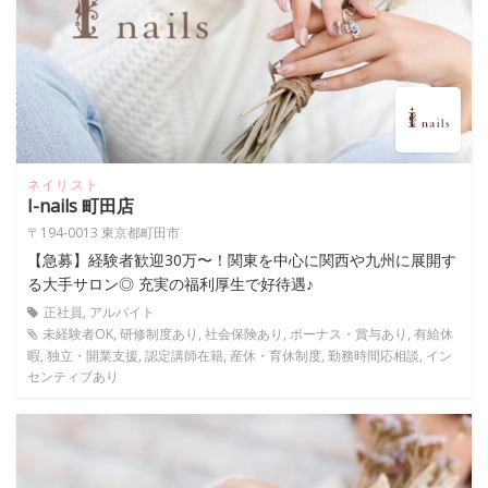
ネイリスト
I-nails 町田店
〒194-0013 東京都町田市
【急募】経験者歓迎30万〜！関東を中心に関西や九州に展開す
る大手サロン◎ 充実の福利厚生で好待遇♪
正社員, アルバイト
未経験者OK, 研修制度あり, 社会保険あり, ボーナス・賞与あり, 有給休
暇, 独立・開業支援, 認定講師在籍, 産休・育休制度, 勤務時間応相談, イン
センティブあり