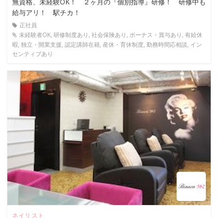
無資格、未経験OK！ ２ヶ月の『個別指導』研修！ 研修中も
給与アリ！ 駅チカ！
正社員
未経験者OK, 研修制度あり, 社会保険あり, ボーナス・賞与あり, 有給休
暇, 独立・開業支援, 認定講師在籍, 産休・育休制度, 勤務時間応相談, イン
センティブあり
ネイリスト