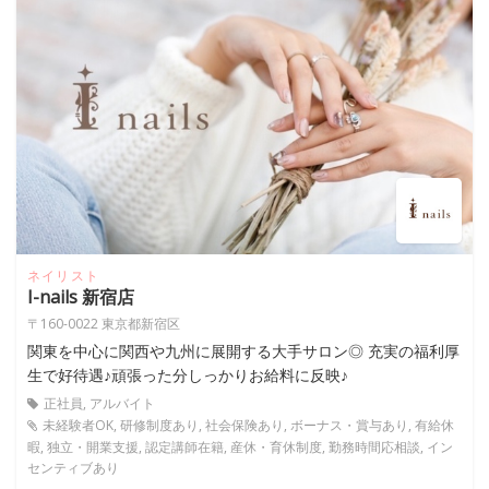
ネイリスト
I-nails 新宿店
〒160-0022 東京都新宿区
関東を中心に関西や九州に展開する大手サロン◎ 充実の福利厚
生で好待遇♪頑張った分しっかりお給料に反映♪
正社員, アルバイト
未経験者OK, 研修制度あり, 社会保険あり, ボーナス・賞与あり, 有給休
暇, 独立・開業支援, 認定講師在籍, 産休・育休制度, 勤務時間応相談, イン
センティブあり