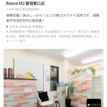
Bianca M2 新宿東口店
〒160-0022 東京都新宿区
保険完備！休みしっかり！ヒョウ柄でカワイイ店内です。経験
者平均300万円の高待遇！
正社員, 契約社員, 業務委託
未経験者OK, 研修制度あり, 社会保険あり, ボーナス・賞与あり, 有給休
暇, 独立・開業支援, 認定講師在籍, 産休・育休制度, 勤務時間応相談, イン
センティブあり