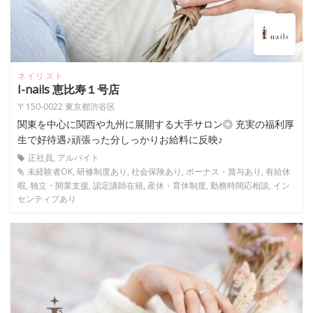
ネイリスト
I-nails 恵比寿１号店
〒150-0022 東京都渋谷区
関東を中心に関西や九州に展開する大手サロン◎ 充実の福利厚
生で好待遇♪頑張った分しっかりお給料に反映♪
正社員, アルバイト
未経験者OK, 研修制度あり, 社会保険あり, ボーナス・賞与あり, 有給休
暇, 独立・開業支援, 認定講師在籍, 産休・育休制度, 勤務時間応相談, イン
センティブあり