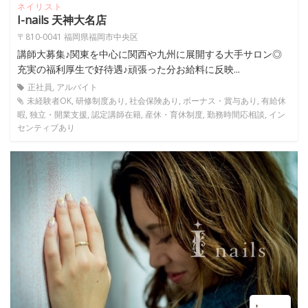
ネイリスト
I-nails 天神大名店
〒810-0041 福岡県福岡市中央区
講師大募集♪関東を中心に関西や九州に展開する大手サロン◎
充実の福利厚生で好待遇♪頑張った分お給料に反映...
正社員, アルバイト
未経験者OK, 研修制度あり, 社会保険あり, ボーナス・賞与あり, 有給休
暇, 独立・開業支援, 認定講師在籍, 産休・育休制度, 勤務時間応相談, イン
センティブあり