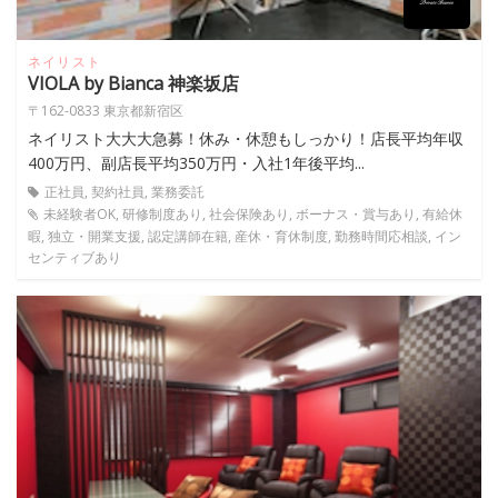
ネイリスト
VIOLA by Bianca 神楽坂店
〒162-0833 東京都新宿区
ネイリスト大大大急募！休み・休憩もしっかり！店長平均年収
400万円、副店長平均350万円・入社1年後平均...
正社員, 契約社員, 業務委託
未経験者OK, 研修制度あり, 社会保険あり, ボーナス・賞与あり, 有給休
暇, 独立・開業支援, 認定講師在籍, 産休・育休制度, 勤務時間応相談, イン
センティブあり