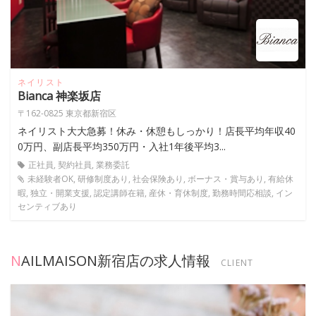
ネイリスト
Bianca 神楽坂店
〒162-0825 東京都新宿区
ネイリスト大大急募！休み・休憩もしっかり！店長平均年収40
0万円、副店長平均350万円・入社1年後平均3...
正社員, 契約社員, 業務委託
未経験者OK, 研修制度あり, 社会保険あり, ボーナス・賞与あり, 有給休
暇, 独立・開業支援, 認定講師在籍, 産休・育休制度, 勤務時間応相談, イン
センティブあり
NAILMAISON新宿店の求人情報
CLIENT