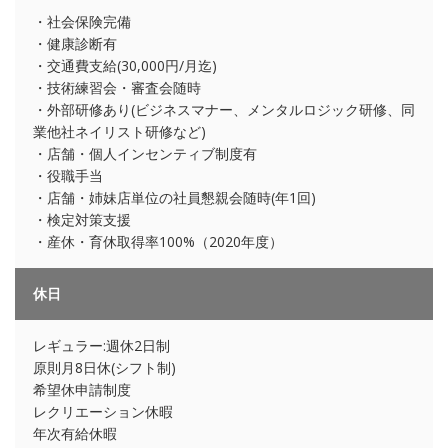
・社会保険完備
・健康診断有
・交通費支給(30,000円/月迄)
・技術練習会・審査会随時
・外部研修あり(ビジネスマナー、メンタルロジック研修、同
業他社ネイリスト研修など)
・店舗・個人インセンティブ制度有
・役職手当
・店舗・姉妹店単位の社員懇親会随時(年1回)
・検定対策支援
・産休・育休取得率100%（2020年度）
休日
レギュラー:週休2日制
原則月8日休(シフト制)
希望休申請制度
レクリエーション休暇
年次有給休暇