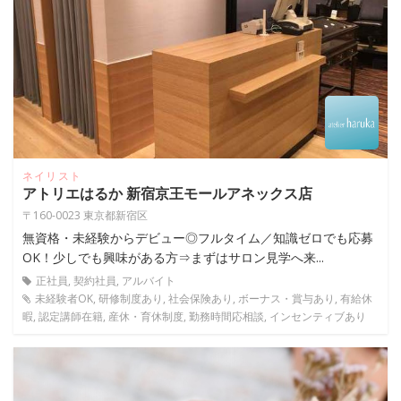
ネイリスト
アトリエはるか 新宿京王モールアネックス店
〒160-0023 東京都新宿区
無資格・未経験からデビュー◎フルタイム／知識ゼロでも応募
OK！少しでも興味がある方⇒まずはサロン見学へ来...
正社員, 契約社員, アルバイト
未経験者OK, 研修制度あり, 社会保険あり, ボーナス・賞与あり, 有給休
暇, 認定講師在籍, 産休・育休制度, 勤務時間応相談, インセンティブあり