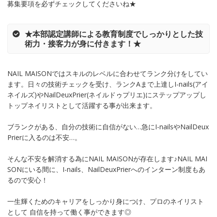
募集要項を必ずチェックしてくださいね★
★本部認定講師による教育制度でしっかりとした技
術力・接客力が身に付きます！★
NAIL MAISONではスキルのレベルに合わせてランク分けをしてい
ます。日々の技術チェックを受け、ランクAまで上達しI-nails(アイ
ネイルズ)やNailDeuxPrier(ネイルドゥプリエ)にステップアップし
トップネイリストとして活躍する事が出来ます。
ブランクがある、自分の技術に自信がない…急にI-nailsやNailDeux
Prierに入るのは不安…。
そんな不安を解消する為にNAIL MAISONが存在します♪NAIL MAI
SONにいる間に、I-nails、NailDeuxPrierへのインターン制度もあ
るので安心！
一生輝くためのキャリアをしっかり身につけ、プロのネイリスト
として 自信を持って働く事ができます◎