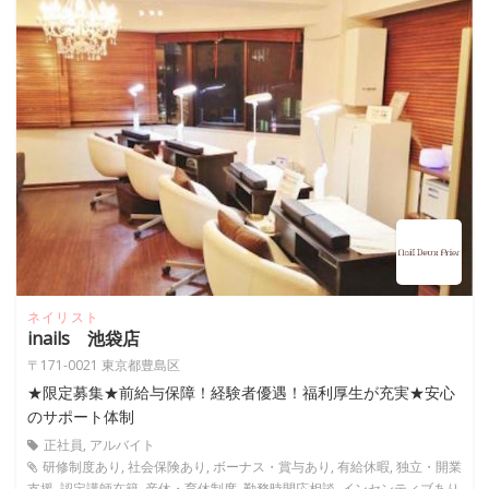
ネイリスト
inails 池袋店
〒171-0021 東京都豊島区
★限定募集★前給与保障！経験者優遇！福利厚生が充実★安心
のサポート体制
正社員, アルバイト
研修制度あり, 社会保険あり, ボーナス・賞与あり, 有給休暇, 独立・開業
支援, 認定講師在籍, 産休・育休制度, 勤務時間応相談, インセンティブあり