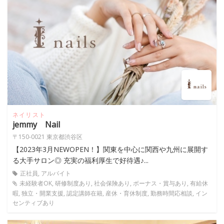
ネイリスト
jemmy Nail
〒150-0021 東京都渋谷区
【2023年3月NEWOPEN！】関東を中心に関西や九州に展開す
る大手サロン◎ 充実の福利厚生で好待遇♪...
正社員, アルバイト
未経験者OK, 研修制度あり, 社会保険あり, ボーナス・賞与あり, 有給休
暇, 独立・開業支援, 認定講師在籍, 産休・育休制度, 勤務時間応相談, イン
センティブあり