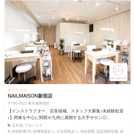
ネイリスト
NAILMAISON新宿店
〒160-0022 東京都新宿区
【インストラクター、店長候補、スタッフ大募集♪未経験歓迎
♪】関東を中心に関西や九州に展開する大手サロン◎...
正社員, アルバイト
未経験者OK, 研修制度あり, 社会保険あり, 有給休暇, 認定講師在籍, 産