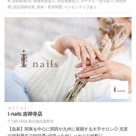
未経験者OK, 研修制度あり, 社会保険あり, ボーナス・賞与あり, 有給休
暇, 認定講師在籍, 産休・育休制度, インセンティブあり
ネイリスト
I-nails 吉祥寺店
〒180-0004 東京都武蔵野市
【急募】関東を中心に関西や九州に展開する大手サロン◎ 充実
の福利厚生で好待遇♪頑張った分しっかりお給料に...