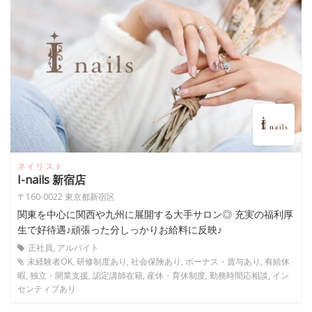
ネイリスト
I-nails 新宿店
〒160-0022 東京都新宿区
関東を中心に関西や九州に展開する大手サロン◎ 充実の福利厚
生で好待遇♪頑張った分しっかりお給料に反映♪
正社員, アルバイト
未経験者OK, 研修制度あり, 社会保険あり, ボーナス・賞与あり, 有給休
暇, 独立・開業支援, 認定講師在籍, 産休・育休制度, 勤務時間応相談, イン
センティブあり