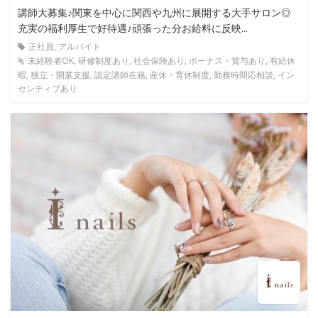
講師大募集♪関東を中心に関西や九州に展開する大手サロン◎
充実の福利厚生で好待遇♪頑張った分お給料に反映...
正社員, アルバイト
未経験者OK, 研修制度あり, 社会保険あり, ボーナス・賞与あり, 有給休
暇, 独立・開業支援, 認定講師在籍, 産休・育休制度, 勤務時間応相談, イン
センティブあり