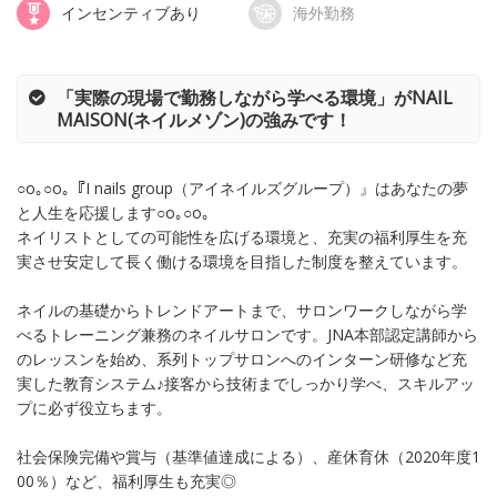
インセンティブあり
海外勤務
「実際の現場で勤務しながら学べる環境」がNAIL
MAISON(ネイルメゾン)の強みです！
○o｡○o｡『I nails group（アイネイルズグループ）』はあなたの夢
と人生を応援します○o｡○o｡
ネイリストとしての可能性を広げる環境と、充実の福利厚生を充
実させ安定して長く働ける環境を目指した制度を整えています。
ネイルの基礎からトレンドアートまで、サロンワークしながら学
べるトレーニング兼務のネイルサロンです。JNA本部認定講師から
のレッスンを始め、系列トップサロンへのインターン研修など充
実した教育システム♪接客から技術までしっかり学べ、スキルアッ
プに必ず役立ちます。
社会保険完備や賞与（基準値達成による）、産休育休（2020年度1
00％）など、福利厚生も充実◎