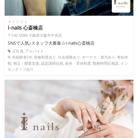
ネイリスト
I-nails 心斎橋店
〒542-0086 大阪府大阪市中央区
SNSで人気♪スタッフ大募集☆I-nails心斎橋店
正社員, アルバイト
未経験者OK, 研修制度あり, 社会保険あり, ボーナス・賞与あり, 有給休
暇, 独立・開業支援, 認定講師在籍, 産休・育休制度, 勤務時間応相談, イン
センティブあり