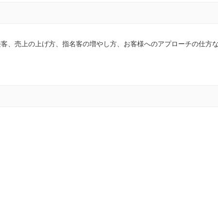
接客、売上の上げ方、指名客の増やし方、お客様へのアプローチの仕方
）