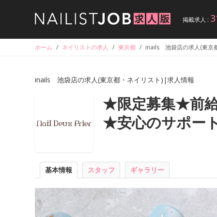
3
掲載求人 :
ホーム
/
ネイリストの求人
/
東京都
/
inails 池袋店の求人(東
inails 池袋店の求人(東京都・ネイリスト)|求人情報
★限定募集★前
★安心のサポー
基本情報
スタッフ
ギャラリー