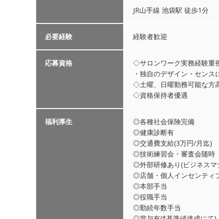
JR山手線 池袋駅 徒歩1分
必要経験
経験者歓迎
応募資格
◇サロンワーク実務経験重
・独自のデザイン・センス
◇土曜、日曜勤務可能な方
◇資格保持者優遇
福利厚生
◎各種社会保険完備
◎健康診断有
◎交通費支給(3万円/月迄)
◎技術練習会・審査会随時
◎外部研修あり(ビジネス
◎店舗・個人インセンテ
◎本部手当
◎役職手当
◎勤続年数手当
◎賞与有(*基準値達成にて