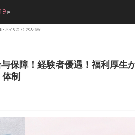
19
件
京都・ネイリスト)|求人情報
給与保障！経験者優遇！福利厚生
ト体制