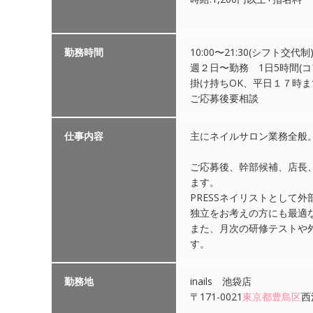
勤務時間
10:00〜21:30(シフト交代
週２日〜勤務 1日5時間(
掛け持ちOK、平日１７時
ご応募後要相談
仕事内容
主にネイルサロン業務全般。
ご応募後、幹部候補、店長、
ます。
PRESSネイリストとして
独立をお考えの方にも最適
また、月次の研修テストや
す。
勤務地
inails 池袋店
〒171-0021
東京都
豊島区
西