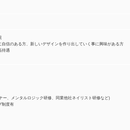
視
に自信のある方、新しいデザインを作り出していく事に興味がある方
高待遇
マナー、メンタルロジック研修、同業他社ネイリスト研修など)
ィブ制度有
)