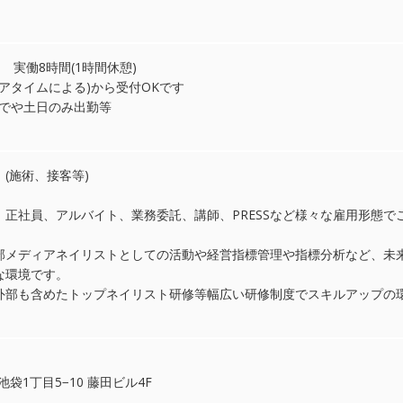
制) 実働8時間(1時間休憩)
コアタイムによる)から受付OKです
までや土日のみ出勤等
(施術、接客等)
正社員、アルバイト、業務委託、講師、PRESSなど様々な雇用形態で
外部メディアネイリストとしての活動や経営指標管理や指標分析など、未
な環境です。
外部も含めたトップネイリスト研修等幅広い研修制度でスキルアップの
池袋1丁目5−10 藤田ビル4F