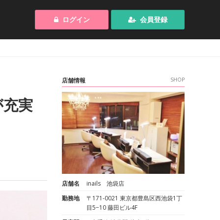
ログイン
会員登録
店舗情報
SHOP
が充実
店舗名
inails 池袋店
勤務地
〒171-0021 東京都豊島区西池袋1丁
目5−10 藤田ビル4F