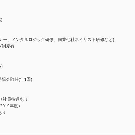
)
ナー、メンタルロジック研修、同業他社ネイリスト研修など)
ブ制度有
)
親会随時(年1回)
り社員待遇あり
2019年度）
あり