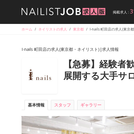
3
掲載求人 :
ホーム
/
ネイリストの求人
/
東京都
/
I-nails 町田店の求人(
I-nails 町田店の求人(東京都・ネイリスト)|求人情報
【急募】経験者歓
展開する大手サロ
基本情報
スタッフ
ギャラリー