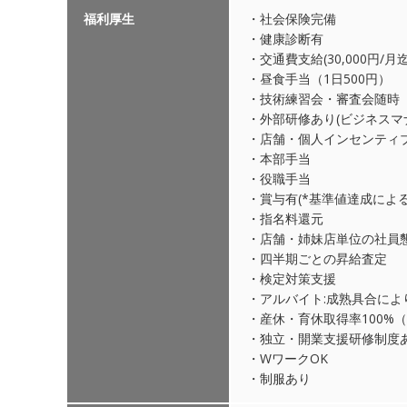
福利厚生
・社会保険完備
・健康診断有
・交通費支給(30,000円/月迄
・昼食手当（1日500円）
・技術練習会・審査会随時
・外部研修あり(ビジネスマ
・店舗・個人インセンティ
・本部手当
・役職手当
・賞与有(*基準値達成による
・指名料還元
・店舗・姉妹店単位の社員懇
・四半期ごとの昇給査定
・検定対策支援
・アルバイト:成熟具合によ
・産休・育休取得率100%（
・独立・開業支援研修制度
・WワークOK
・制服あり