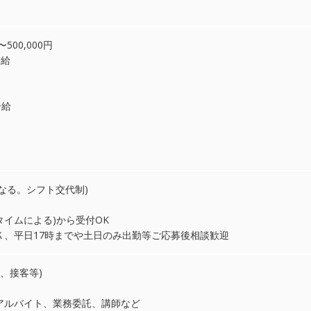
500,000円
合給
合給
より異なる。シフト交代制)
タイムによる)から受付OK
Ｋ、平日17時までや土日のみ出勤等ご応募後相談歓迎
、接客等)
アルバイト、業務委託、講師など