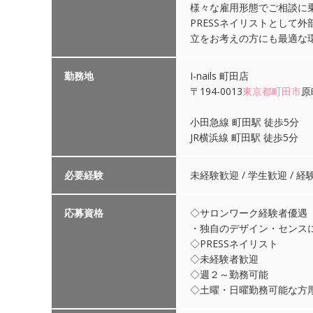
様々な雇用形態でご相談に
PRESSネイリストとして
立をお考えの方にも最適な
勤務地
I-nails 町田店
〒194-0013
東京都
町田市
原
小田急線 町田駅 徒歩5分
JR横浜線 町田駅 徒歩5分
必要経験
未経験歓迎 / 学生歓迎 / 経
応募資格
◇サロンワーク経験者優遇
・独自のデザイン・センス
◇PRESSネイリスト
◇未経験者歓迎
◇週２～勤務可能
◇土曜・日曜勤務可能な方