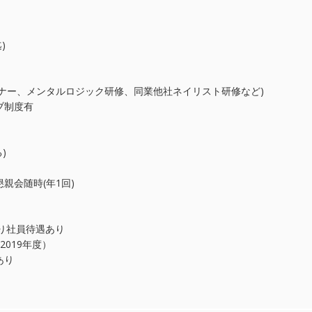
)
ナー、メンタルロジック研修、同業他社ネイリスト研修など)
ブ制度有
)
親会随時(年1回)
り社員待遇あり
2019年度）
あり