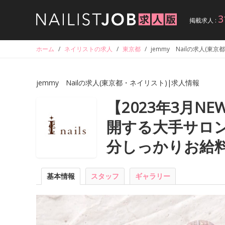
3
掲載求人 :
ホーム
/
ネイリストの求人
/
東京都
/
jemmy Nailの求人(東
jemmy Nailの求人(東京都・ネイリスト)|求人情報
【2023年3月N
開する大手サロン
分しっかりお給料
基本情報
スタッフ
ギャラリー