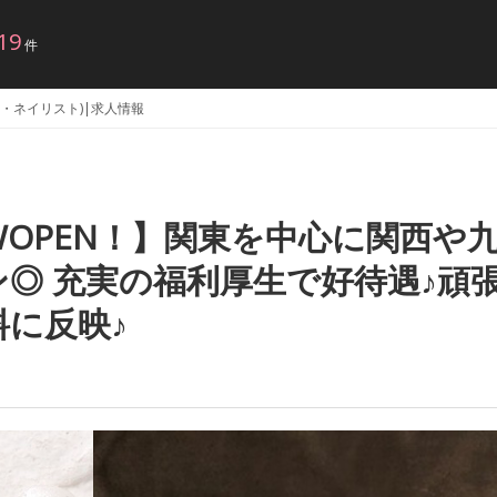
19
件
京都・ネイリスト)|求人情報
EWOPEN！】関東を中心に関西や
◎ 充実の福利厚生で好待遇♪頑
に反映♪