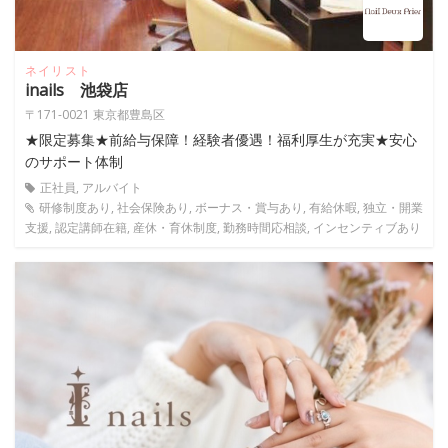
ネイリスト
inails 池袋店
〒171-0021 東京都豊島区
★限定募集★前給与保障！経験者優遇！福利厚生が充実★安心
のサポート体制
正社員, アルバイト
研修制度あり, 社会保険あり, ボーナス・賞与あり, 有給休暇, 独立・開業
支援, 認定講師在籍, 産休・育休制度, 勤務時間応相談, インセンティブあり