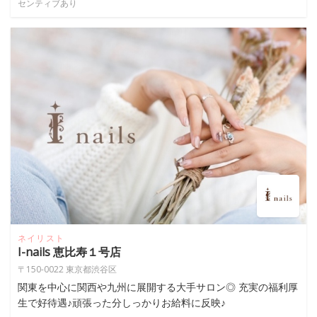
センティブあり
ネイリスト
I-nails 恵比寿１号店
〒150-0022 東京都渋谷区
関東を中心に関西や九州に展開する大手サロン◎ 充実の福利厚
生で好待遇♪頑張った分しっかりお給料に反映♪