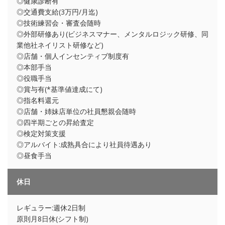
◎健康診断有
◎交通費支給(3万円/月迄)
◎技術練習会・審査会随時
◎外部研修あり(ビジネスマナー、メンタルロジック研修、同
業他社ネイリスト研修など)
◎店舗・個人インセンティブ制度有
◎本部手当
◎役職手当
◎賞与有(*基準値達成にて)
◎指名料還元
◎店舗・姉妹店単位の社員懇親会随時
◎四半期ごとの昇給査定
◎検定対策支援
◎アルバイト:成熟具合により社員待遇あり
◎昼食手当
休日
レギュラー:週休2日制
原則月8日休(シフト制)