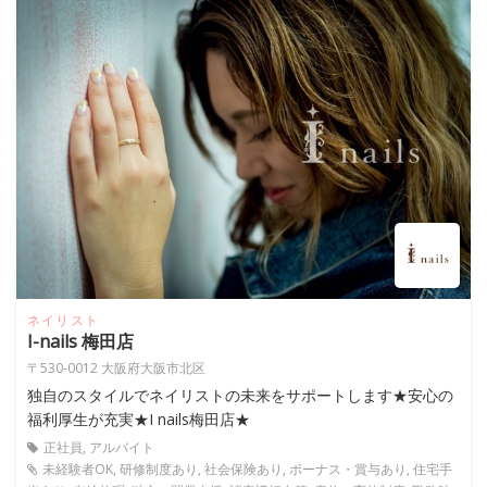
ネイリスト
I-nails 梅田店
〒530-0012 大阪府大阪市北区
独自のスタイルでネイリストの未来をサポートします★安心の
福利厚生が充実★I nails梅田店★
正社員, アルバイト
未経験者OK, 研修制度あり, 社会保険あり, ボーナス・賞与あり, 住宅手