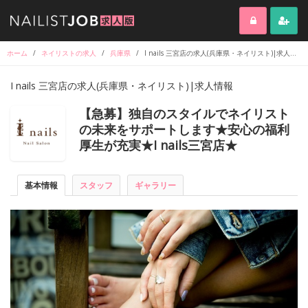
ホーム
/
ネイリストの求人
/
兵庫県
/
I nails 三宮店の求人(兵庫県・ネイリスト)|求人情報
I nails 三宮店の求人(兵庫県・ネイリスト)|求人情報
【急募】独自のスタイルでネイリスト
の未来をサポートします★安心の福利
厚生が充実★I nails三宮店★
基本情報
スタッフ
ギャラリー