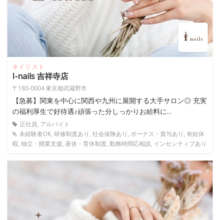
ネイリスト
I-nails 吉祥寺店
〒180-0004 東京都武蔵野市
【急募】関東を中心に関西や九州に展開する大手サロン◎ 充実
の福利厚生で好待遇♪頑張った分しっかりお給料に...
正社員, アルバイト
未経験者OK, 研修制度あり, 社会保険あり, ボーナス・賞与あり, 有給休
暇, 独立・開業支援, 産休・育休制度, 勤務時間応相談, インセンティブあり