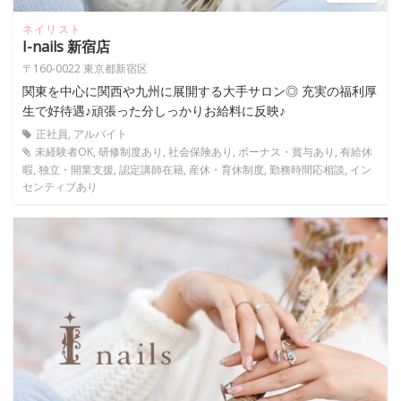
ネイリスト
I-nails 新宿店
〒160-0022 東京都新宿区
関東を中心に関西や九州に展開する大手サロン◎ 充実の福利厚
生で好待遇♪頑張った分しっかりお給料に反映♪
正社員, アルバイト
未経験者OK, 研修制度あり, 社会保険あり, ボーナス・賞与あり, 有給休
暇, 独立・開業支援, 認定講師在籍, 産休・育休制度, 勤務時間応相談, イン
センティブあり