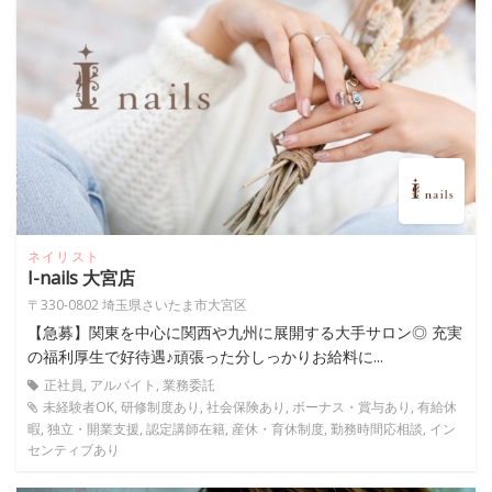
ネイリスト
I-nails 大宮店
〒330-0802 埼玉県さいたま市大宮区
【急募】関東を中心に関西や九州に展開する大手サロン◎ 充実
の福利厚生で好待遇♪頑張った分しっかりお給料に...
正社員, アルバイト, 業務委託
未経験者OK, 研修制度あり, 社会保険あり, ボーナス・賞与あり, 有給休
暇, 独立・開業支援, 認定講師在籍, 産休・育休制度, 勤務時間応相談, イン
センティブあり