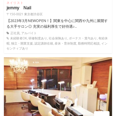
ネイリスト
jemmy Nail
〒150-0021 東京都渋谷区
【2023年3月NEWOPEN！】関東を中心に関西や九州に展開す
る大手サロン◎ 充実の福利厚生で好待遇♪...
正社員, アルバイト
未経験者OK, 研修制度あり, 社会保険あり, ボーナス・賞与あり, 有給休
暇, 独立・開業支援, 認定講師在籍, 産休・育休制度, 勤務時間応相談, イン
センティブあり