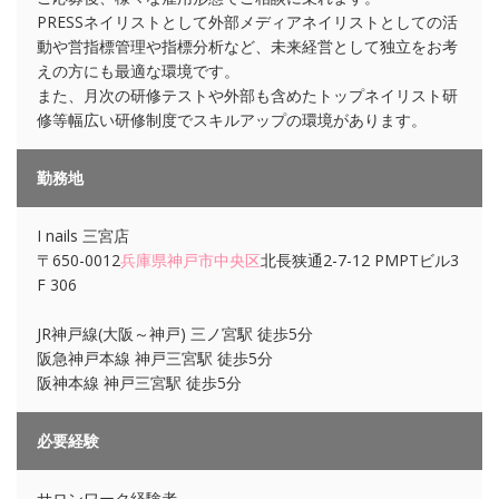
PRESSネイリストとして外部メディアネイリストとしての活
動や営指標管理や指標分析など、未来経営として独立をお考
えの方にも最適な環境です。
また、月次の研修テストや外部も含めたトップネイリスト研
修等幅広い研修制度でスキルアップの環境があります。
勤務地
I nails 三宮店
〒650-0012
兵庫県
神戸市中央区
北長狭通2-7-12 PMPTビル3
F 306
JR神戸線(大阪～神戸) 三ノ宮駅 徒歩5分
阪急神戸本線 神戸三宮駅 徒歩5分
阪神本線 神戸三宮駅 徒歩5分
必要経験
サロンワーク経験者