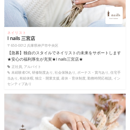
ネイリスト
I nails 三宮店
〒650-0012 兵庫県神戸市中央区
【急募】独自のスタイルでネイリストの未来をサポートします
★安心の福利厚生が充実★I nails三宮店★
正社員, アルバイト
未経験者OK, 研修制度あり, 社会保険あり, ボーナス・賞与あり, 住宅手
当あり, 有給休暇, 独立・開業支援, 産休・育休制度, 勤務時間応相談, イン
センティブあり