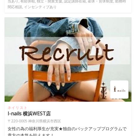
当あり, 有給休暇, 独立・開業支援, 認定講師在籍, 産休・育休制度, 勤務時
間応相談, インセンティブあり
ネイリスト
I-nails 横浜WEST店
〒220-0005 神奈川県横浜市西区
女性の為の福利厚生が充実★独自のバックアッププログラムで
貴方の本気を叶えます！