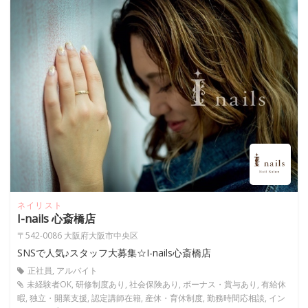
ネイリスト
I-nails 心斎橋店
〒542-0086 大阪府大阪市中央区
SNSで人気♪スタッフ大募集☆I-nails心斎橋店
正社員, アルバイト
未経験者OK, 研修制度あり, 社会保険あり, ボーナス・賞与あり, 有給休
暇, 独立・開業支援, 認定講師在籍, 産休・育休制度, 勤務時間応相談, イン