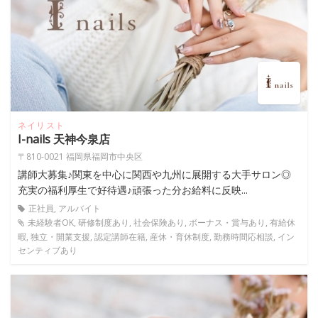
ネイリスト
I-nails 天神今泉店
〒810-0021 福岡県福岡市中央区
講師大募集♪関東を中心に関西や九州に展開する大手サロン◎
充実の福利厚生で好待遇♪頑張った分お給料に反映...
正社員, アルバイト
未経験者OK, 研修制度あり, 社会保険あり, ボーナス・賞与あり, 有給休
暇, 独立・開業支援, 認定講師在籍, 産休・育休制度, 勤務時間応相談, イン
センティブあり