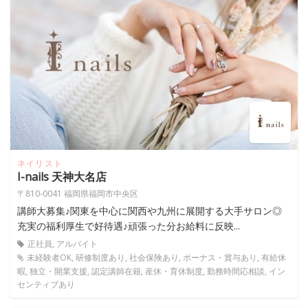
ネイリスト
I-nails 天神大名店
〒810-0041 福岡県福岡市中央区
講師大募集♪関東を中心に関西や九州に展開する大手サロン◎
充実の福利厚生で好待遇♪頑張った分お給料に反映...
正社員, アルバイト
未経験者OK, 研修制度あり, 社会保険あり, ボーナス・賞与あり, 有給休
暇, 独立・開業支援, 認定講師在籍, 産休・育休制度, 勤務時間応相談, イン
センティブあり