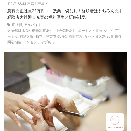
〒171-0022 東京都豊島区
急募☆正社員23万円～！残業一切なし！経験者はもちろん☆未
経験者大歓迎☆充実の福利厚生と研修制度♪
正社員, アルバイト
未経験者OK, 研修制度あり, 社会保険あり, ボーナス・賞与あり, 住宅手
当あり, 有給休暇, 独立・開業支援, 認定講師在籍, 産休・育休制度, 勤務時
間応相談, インセンティブあり