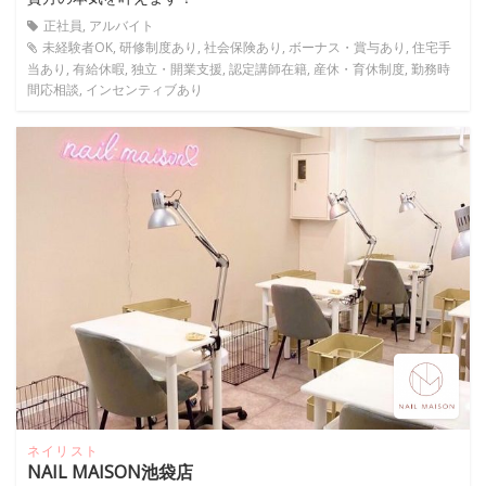
正社員, アルバイト
未経験者OK, 研修制度あり, 社会保険あり, ボーナス・賞与あり, 住宅手
当あり, 有給休暇, 独立・開業支援, 認定講師在籍, 産休・育休制度, 勤務時
間応相談, インセンティブあり
ネイリスト
NAIL MAISON池袋店