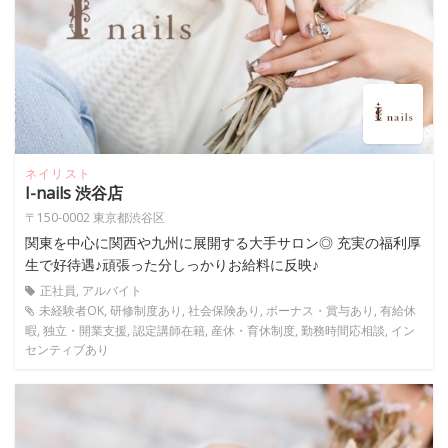
ネイリスト
I-nails 渋谷店
〒150-0002 東京都渋谷区
関東を中心に関西や九州に展開する大手サロン◎ 充実の福利厚
生で好待遇♪頑張った分しっかりお給料に反映♪
正社員, アルバイト
未経験者OK, 研修制度あり, 社会保険あり, ボーナス・賞与あり, 有給休
暇, 独立・開業支援, 認定講師在籍, 産休・育休制度, 勤務時間応相談, イン
センティブあり