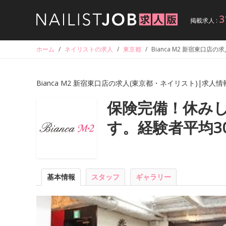
3
掲載求人 :
ホーム
/
ネイリストの求人
/
東京都
/
Bianca M2 新宿東口店
Bianca M2 新宿東口店の求人(東京都・ネイリスト)|求人情
保険完備！休み
す。経験者平均3
基本情報
スタッフ
ギャラリー