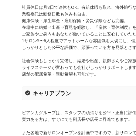
社員休日は月8日で連休もOK。有給休暇も取れ、海外旅行
業務委託は勤務日数も休みも自由。
健康保険・厚生年金・雇用保険・労災保険なども完備。
在籍中に結婚⇒出産⇒育児を経験し、『産休・育休制度』
ご家族やご身内もあなたが働いていることに安心していた
1サロン5〜6人程度でアットホームな雰囲気を大切にし、
しっかりとした公平な評価で、頑張っている方を見落とさ
社会保険もしっかり完備し、結婚や出産、親御さんやご家
ライフステージが変わっても会社がしっかりサポートしま
店舗の配属希望・異動希望も可能です。
キャリアプラン
ビアンカグループは、スタッフの頑張りを公平・正当に評
実力ある方は、すぐにでも副店長や店長に昇進できます。
また各地で新サロンオープンを計画中ですので、新サロン