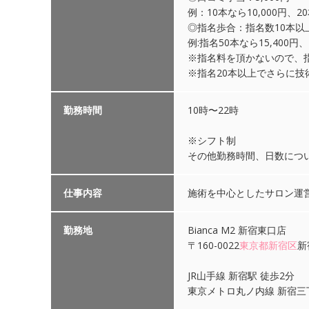
例：10本なら10,000円、
◎指名歩合：指名数10本以
例:指名50本なら15,400円、
※指名料を頂かないので、
※指名20本以上でさらに技
勤務時間
10時〜22時
※シフト制
その他勤務時間、日数につ
仕事内容
施術を中心としたサロン運
勤務地
Bianca M2 新宿東口店
〒160-0022
東京都
新宿区
新
JR山手線 新宿駅 徒歩2分
東京メトロ丸ノ内線 新宿三