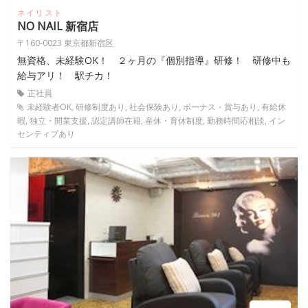
ネイリスト
NO NAIL 新宿店
〒160-0023 東京都新宿区
無資格、未経験OK！ ２ヶ月の『個別指導』研修！ 研修中も
給与アリ！ 駅チカ！
正社員
未経験者OK, 研修制度あり, 社会保険あり, ボーナス・賞与あり, 有給休
暇, 独立・開業支援, 認定講師在籍, 産休・育休制度, 勤務時間応相談, イン
センティブあり