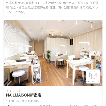
未経験者OK, 研修制度あり, 社会保険あり, ボーナス・賞与あり, 有給休
暇, 独立・開業支援, 認定講師在籍, 産休・育休制度, 勤務時間応相談, イン
センティブあり
ネイリスト
NAILMAISON新宿店
〒160-0022 東京都新宿区