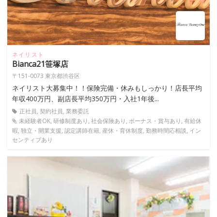
ネイリスト
Bianca21笹塚店
〒151-0073 東京都渋谷区
ネイリスト大募集中！！保険完備・休みもしっかり！店長平均
年収400万円、副店長平均350万円・入社1年後...
正社員, 契約社員, 業務委託
未経験者OK, 研修制度あり, 社会保険あり, ボーナス・賞与あり, 有給休
暇, 独立・開業支援, 認定講師在籍, 産休・育休制度, 勤務時間応相談, イン
センティブあり