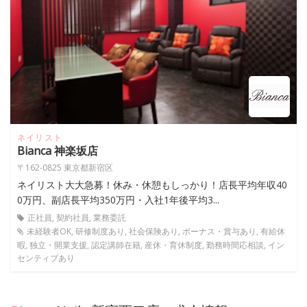
ネイリスト
Bianca 神楽坂店
〒162-0825 東京都新宿区
ネイリスト大大急募！休み・休憩もしっかり！店長平均年収40
0万円、副店長平均350万円・入社1年後平均3...
正社員, 契約社員, 業務委託
未経験者OK, 研修制度あり, 社会保険あり, ボーナス・賞与あり, 有給休
暇, 独立・開業支援, 認定講師在籍, 産休・育休制度, 勤務時間応相談, イン
センティブあり