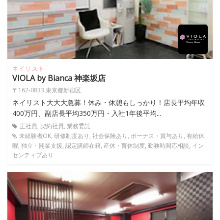
ネイリスト
VIOLA by Bianca 神楽坂店
〒162-0833 東京都新宿区
ネイリスト大大大急募！休み・休憩もしっかり！店長平均年収
400万円、副店長平均350万円・入社1年後平均...
正社員, 契約社員, 業務委託
未経験者OK, 研修制度あり, 社会保険あり, ボーナス・賞与あり, 有給休
暇, 独立・開業支援, 認定講師在籍, 産休・育休制度, 勤務時間応相談, イン
センティブあり