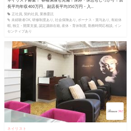
長平均年収400万円、副店長平均350万円・入...
正社員, 契約社員, 業務委託
未経験者OK, 研修制度あり, 社会保険あり, ボーナス・賞与あり, 有給休
暇, 独立・開業支援, 認定講師在籍, 産休・育休制度, 勤務時間応相談, イン
センティブあり
ネイリスト