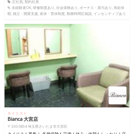
正社員, 契約社員
未経験者OK, 研修制度あり, 社会保険あり, ボーナス・賞与あり, 有給休
暇, 独立・開業支援, 産休・育休制度, 勤務時間応相談, インセンティブあり
ネイリスト
Bianca 大宮店
〒330-0854 埼玉県さいたま市大宮区
ネイリスト募集！ 各種保険も完備！休み・休憩もしっかり！店