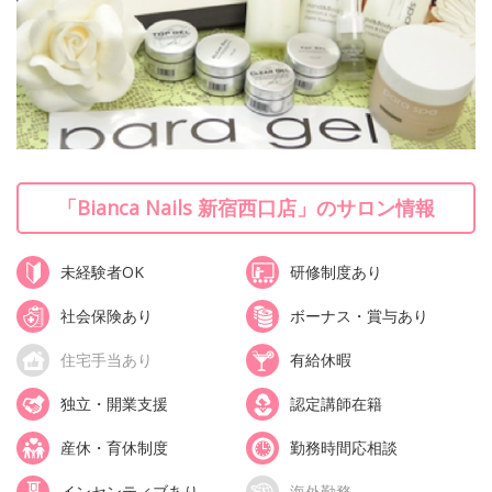
「Bianca Nails 新宿西口店」のサロン情報
未経験者OK
研修制度あり
社会保険あり
ボーナス・賞与あり
住宅手当あり
有給休暇
独立・開業支援
認定講師在籍
産休・育休制度
勤務時間応相談
インセンティブあり
海外勤務