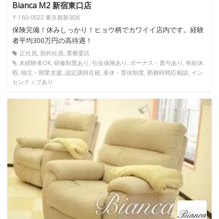
Bianca M2 新宿東口店
〒160-0022 東京都新宿区
保険完備！休みしっかり！ヒョウ柄でカワイイ店内です。経験
者平均300万円の高待遇！
正社員, 契約社員, 業務委託
未経験者OK, 研修制度あり, 社会保険あり, ボーナス・賞与あり, 有給休
暇, 独立・開業支援, 認定講師在籍, 産休・育休制度, 勤務時間応相談, イン
センティブあり