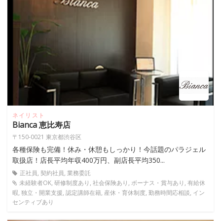
ネイリスト
Bianca 恵比寿店
〒150-0021 東京都渋谷区
各種保険も完備！休み・休憩もしっかり！今話題のパラジェル
取扱店！店長平均年収400万円、副店長平均350...
正社員, 契約社員, 業務委託
未経験者OK, 研修制度あり, 社会保険あり, ボーナス・賞与あり, 有給休
暇, 独立・開業支援, 認定講師在籍, 産休・育休制度, 勤務時間応相談, イン
センティブあり