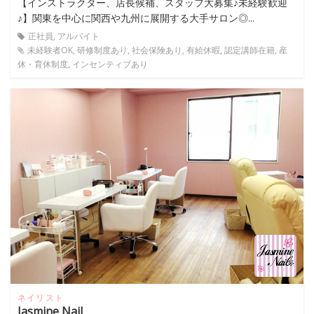
【インストラクター、店長候補、スタッフ大募集♪未経験歓迎
♪】関東を中心に関西や九州に展開する大手サロン◎...
正社員, アルバイト
未経験者OK, 研修制度あり, 社会保険あり, 有給休暇, 認定講師在籍, 産
休・育休制度, インセンティブあり
ネイリスト
Jasmine Nail