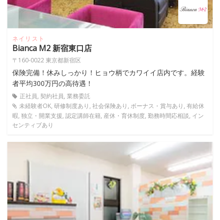
ネイリスト
Bianca M2 新宿東口店
〒160-0022 東京都新宿区
保険完備！休みしっかり！ヒョウ柄でカワイイ店内です。経験
者平均300万円の高待遇！
正社員, 契約社員, 業務委託
未経験者OK, 研修制度あり, 社会保険あり, ボーナス・賞与あり, 有給休
暇, 独立・開業支援, 認定講師在籍, 産休・育休制度, 勤務時間応相談, イン
センティブあり