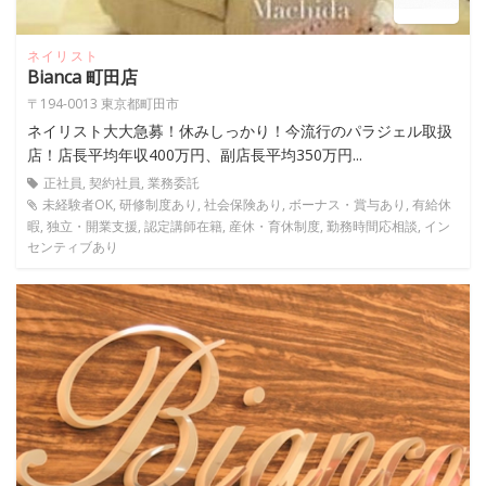
ネイリスト
Bianca 町田店
〒194-0013 東京都町田市
ネイリスト大大急募！休みしっかり！今流行のパラジェル取扱
店！店長平均年収400万円、副店長平均350万円...
正社員, 契約社員, 業務委託
未経験者OK, 研修制度あり, 社会保険あり, ボーナス・賞与あり, 有給休
暇, 独立・開業支援, 認定講師在籍, 産休・育休制度, 勤務時間応相談, イン
センティブあり