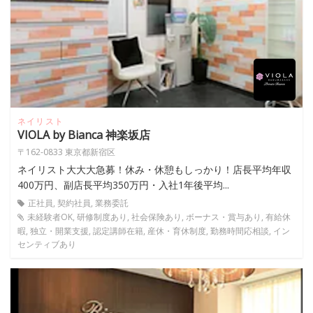
ネイリスト
VIOLA by Bianca 神楽坂店
〒162-0833 東京都新宿区
ネイリスト大大大急募！休み・休憩もしっかり！店長平均年収
400万円、副店長平均350万円・入社1年後平均...
正社員, 契約社員, 業務委託
未経験者OK, 研修制度あり, 社会保険あり, ボーナス・賞与あり, 有給休
暇, 独立・開業支援, 認定講師在籍, 産休・育休制度, 勤務時間応相談, イン
センティブあり