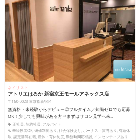
ネイリスト
アトリエはるか 新宿京王モールアネックス店
〒160-0023 東京都新宿区
無資格・未経験からデビュー◎フルタイム／知識ゼロでも応募
OK！少しでも興味がある方⇒まずはサロン見学へ来...
正社員, 契約社員, アルバイト
未経験者OK, 研修制度あり, 社会保険あり, ボーナス・賞与あり, 有給休
暇, 認定講師在籍, 産休・育休制度, 勤務時間応相談, インセンティブあり