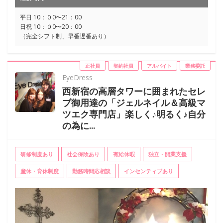
平日 10：０0〜21：00
日祝 10：０0〜20：00
（完全シフト制、早番遅番あり）
正社員
契約社員
アルバイト
業務委託
EyeDress
西新宿の高層タワーに囲まれたセレ
ブ御用達の「ジェルネイル＆高級マ
ツエク専門店」楽しく♪明るく♪自分
の為に...
研修制度あり
社会保険あり
有給休暇
独立・開業支援
産休・育休制度
勤務時間応相談
インセンティブあり