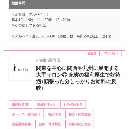
勤務時間
【正社員・アルバイト】
基本10～19時、11～20時、12～21時
※その他シフト応相談
※アルバイト週2、3日～OK （勤務日数・時間応相談(土日含む)）
正社員
アルバイト
I-nails 新宿店
関東を中心に関西や九州に展開する
大手サロン◎ 充実の福利厚生で好待
遇♪頑張った分しっかりお給料に反
映♪
未経験者OK
研修制度あり
社会保険あり
ボーナス・賞与あり
有給休暇
独立・開業支援
認定講師在籍
産休・育休制度
勤務時間応相談