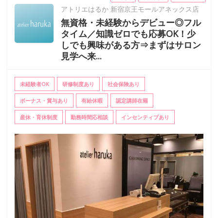
アトリエはるか 新宿京王モールアネックス店
無資格・未経験からデビュー◎フル
タイム／知識ゼロでも応募OK！少
しでも興味がある方⇒まずはサロン
見学へ来...
未経験者OK
研修制度あり
社会保険あり
ボーナス・賞与あり
有給休暇
認定講師在籍
産休・育休制度
勤務時間応相談
インセンティブあり