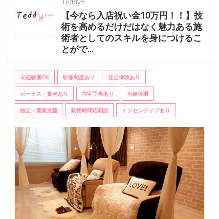
Teddy+
【今なら入店祝い金10万円！！】技
術を高めるだけだはなく魅力ある施
術者としてのスキルを身につけるこ
とがで...
未経験者OK
研修制度あり
社会保険あり
ボーナス・賞与あり
住宅手当あり
有給休暇
独立・開業支援
勤務時間応相談
インセンティブあり