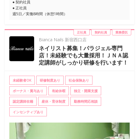
● 契約社員
● 正社員
週5日／実働8時間（休憩1時間）
正社員
契約社員
業務委託
Bianca Nails 新宿西口店
ネイリスト募集！パラジェル専門
店！未経験でも大量採用！ＪＮＡ認
定講師がしっかり研修を行います！
未経験者OK
研修制度あり
社会保険あり
ボーナス・賞与あり
有給休暇
独立・開業支援
認定講師在籍
産休・育休制度
勤務時間応相談
インセンティブあり