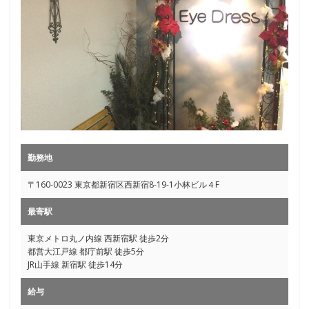
勤務地
〒160-0023 東京都新宿区西新宿8-19-1小林ビル４F
最寄駅
東京メトロ丸ノ内線 西新宿駅 徒歩2分
都営大江戸線 都庁前駅 徒歩5分
JR山手線 新宿駅 徒歩14分
給与