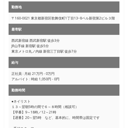
勤務地
〒160-0021 東京都新宿区歌舞伎町1丁目13−8ベル新宿第2ビル３階
最寄駅
西武新宿線 西武新宿駅 徒歩3分
JR山手線 新宿駅 徒歩5分
東京メトロ丸ノ内線 新宿三丁目駅 徒歩7分
給与
正社員 : 月給 21万円 - 0万円
アルバイト : 時給 1,050円 - 0円
勤務時間
●ネイリスト
１３～翌朝5時の間で６～８時間（相談可）
【早番】9～18時／12～21時
【遅番】20～翌5時 など、基本的に、時間帯は固定です