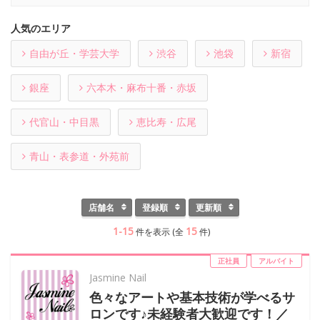
人気のエリア
自由が丘・学芸大学
渋谷
池袋
新宿
銀座
六本木・麻布十番・赤坂
代官山・中目黒
恵比寿・広尾
青山・表参道・外苑前
店舗名
登録順
更新順
1-15
15
件を表示 (全
件)
正社員
アルバイト
Jasmine Nail
色々なアートや基本技術が学べるサ
ロンです♪未経験者大歓迎です！／