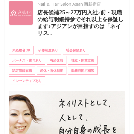
Nail ＆ Hair Salon Asian 西新宿店
店長候補25～27万円入社♪前・現職
の給与明細持参でそれ以上を保証し
ます♪アジアンが目指すのは「ネイ
リス...
未経験者OK
研修制度あり
社会保険あり
ボーナス・賞与あり
有給休暇
独立・開業支援
認定講師在籍
産休・育休制度
勤務時間応相談
インセンティブあり