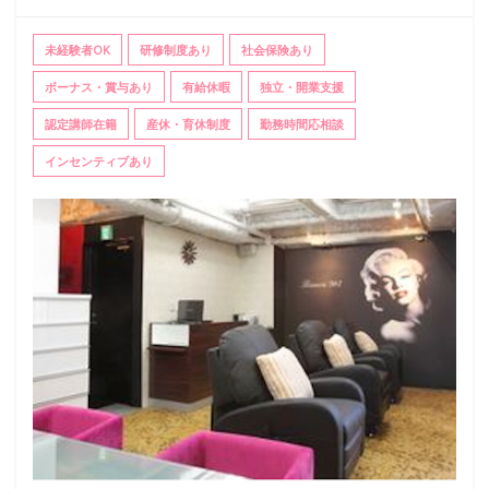
未経験者OK
研修制度あり
社会保険あり
ボーナス・賞与あり
有給休暇
独立・開業支援
認定講師在籍
産休・育休制度
勤務時間応相談
インセンティブあり