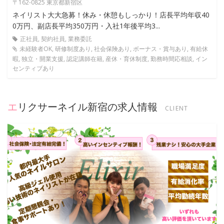
〒162-0825 東京都新宿区
ネイリスト大大急募！休み・休憩もしっかり！店長平均年収40
0万円、副店長平均350万円・入社1年後平均3...
正社員, 契約社員, 業務委託
未経験者OK, 研修制度あり, 社会保険あり, ボーナス・賞与あり, 有給休
暇, 独立・開業支援, 認定講師在籍, 産休・育休制度, 勤務時間応相談, イン
センティブあり
エリクサーネイル新宿の求人情報
CLIENT