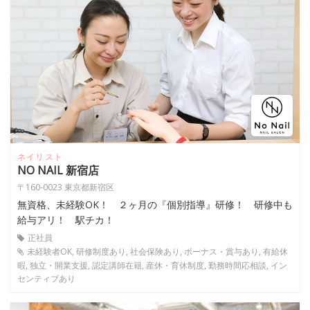
ネイリスト
NO NAIL 新宿店
〒160-0023 東京都新宿区
無資格、未経験OK！ ２ヶ月の『個別指導』研修！ 研修中も
給与アリ！ 駅チカ！
正社員
未経験者OK, 研修制度あり, 社会保険あり, ボーナス・賞与あり, 有給休
暇, 独立・開業支援, 認定講師在籍, 産休・育休制度, 勤務時間応相談, イン
センティブあり