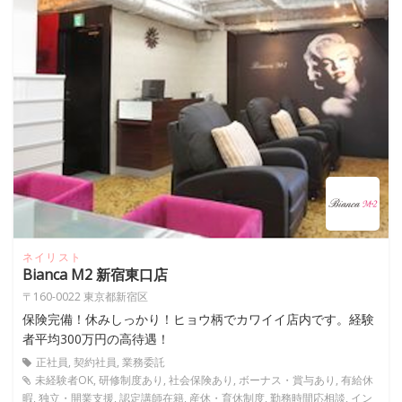
ネイリスト
Bianca M2 新宿東口店
〒160-0022 東京都新宿区
保険完備！休みしっかり！ヒョウ柄でカワイイ店内です。経験
者平均300万円の高待遇！
正社員, 契約社員, 業務委託
未経験者OK, 研修制度あり, 社会保険あり, ボーナス・賞与あり, 有給休
暇, 独立・開業支援, 認定講師在籍, 産休・育休制度, 勤務時間応相談, イン