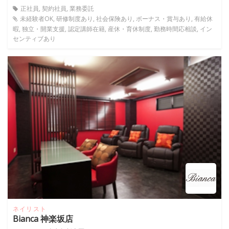
正社員, 契約社員, 業務委託
未経験者OK, 研修制度あり, 社会保険あり, ボーナス・賞与あり, 有給休
暇, 独立・開業支援, 認定講師在籍, 産休・育休制度, 勤務時間応相談, イン
センティブあり
ネイリスト
Bianca 神楽坂店