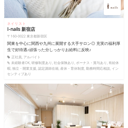
ネイリスト
I-nails 新宿店
〒160-0022 東京都新宿区
関東を中心に関西や九州に展開する大手サロン◎ 充実の福利厚
生で好待遇♪頑張った分しっかりお給料に反映♪
正社員, アルバイト
未経験者OK, 研修制度あり, 社会保険あり, ボーナス・賞与あり, 有給休
暇, 独立・開業支援, 認定講師在籍, 産休・育休制度, 勤務時間応相談, イン
センティブあり