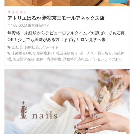
ネイリスト
アトリエはるか 新宿京王モールアネックス店
〒160-0023 東京都新宿区
無資格・未経験からデビュー◎フルタイム／知識ゼロでも応募
OK！少しでも興味がある方⇒まずはサロン見学へ来...
正社員, 契約社員, アルバイト
未経験者OK, 研修制度あり, 社会保険あり, ボーナス・賞与あり, 有給休
暇, 認定講師在籍, 産休・育休制度, 勤務時間応相談, インセンティブあり