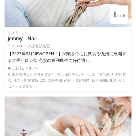
ネイリスト
jemmy Nail
〒150-0021 東京都渋谷区
【2023年3月NEWOPEN！】関東を中心に関西や九州に展開す
る大手サロン◎ 充実の福利厚生で好待遇♪...
正社員, アルバイト
未経験者OK, 研修制度あり, 社会保険あり, ボーナス・賞与あり, 有給休
暇, 独立・開業支援, 認定講師在籍, 産休・育休制度, 勤務時間応相談, イン
センティブあり