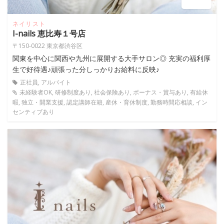
ネイリスト
I-nails 恵比寿１号店
〒150-0022 東京都渋谷区
関東を中心に関西や九州に展開する大手サロン◎ 充実の福利厚
生で好待遇♪頑張った分しっかりお給料に反映♪
正社員, アルバイト
未経験者OK, 研修制度あり, 社会保険あり, ボーナス・賞与あり, 有給休
暇, 独立・開業支援, 認定講師在籍, 産休・育休制度, 勤務時間応相談, イン
センティブあり