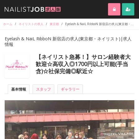
ホーム
/
ネイリストの求人
/
東京都
/
Eyelash & NaiL RibboN 新宿店の求人(東京都・ネイリスト)|求人情報
Eyelash & NaiL RibboN 新宿店の求人(東京都・ネイリスト)|求人
情報
【ネイリスト急募！】サロン経験者大
歓迎☆高収入◎1700円以上可能(手当
含)☆社保完備◎駅近☆
基本情報
スタッフ
ギャラリー