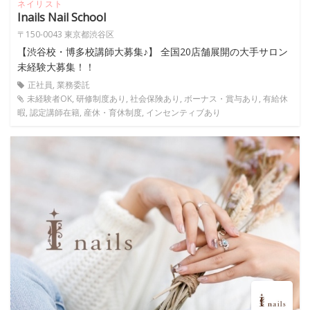
ネイリスト
Inails Nail School
〒150-0043 東京都渋谷区
【渋谷校・博多校講師大募集♪】 全国20店舗展開の大手サロン
未経験大募集！！
正社員, 業務委託
未経験者OK, 研修制度あり, 社会保険あり, ボーナス・賞与あり, 有給休
暇, 認定講師在籍, 産休・育休制度, インセンティブあり