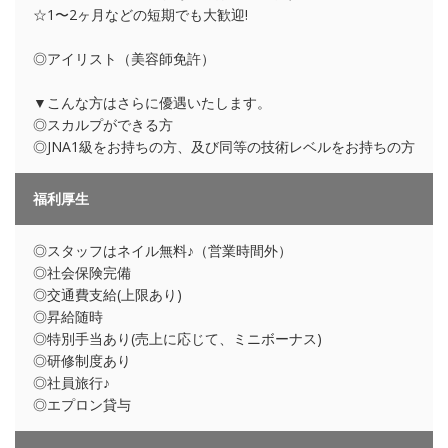
☆1〜2ヶ月などの短期でも大歓迎!
◎アイリスト（美容師免許）
▼こんな方はさらに優遇いたします。
◎スカルプができる方
◎JNA1級をお持ちの方、及び同等の技術レベルをお持ちの方
福利厚生
◎スタッフはネイル無料♪（営業時間外）
◎社会保険完備
◎交通費支給(上限あり)
◎昇給随時
◎特別手当あり(売上に応じて、ミニボーナス)
◎研修制度あり
◎社員旅行♪
◎エプロン貸与