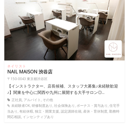
ネイリスト
NAIL MAISON 渋谷店
〒150-0043 東京都渋谷区
【インストラクター、店長候補、スタッフ大募集♪未経験歓迎
♪】関東を中心に関西や九州に展開する大手サロン◎...
正社員, アルバイト, その他
未経験者OK, 研修制度あり, 社会保険あり, ボーナス・賞与あり, 住宅手
当あり, 有給休暇, 独立・開業支援, 認定講師在籍, 産休・育休制度, 勤務時
間応相談, インセンティブあり