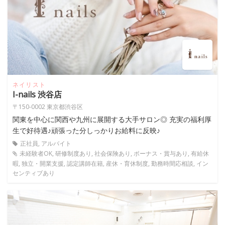
ネイリスト
I-nails 渋谷店
〒150-0002 東京都渋谷区
関東を中心に関西や九州に展開する大手サロン◎ 充実の福利厚
生で好待遇♪頑張った分しっかりお給料に反映♪
正社員, アルバイト
未経験者OK, 研修制度あり, 社会保険あり, ボーナス・賞与あり, 有給休
暇, 独立・開業支援, 認定講師在籍, 産休・育休制度, 勤務時間応相談, イン
センティブあり