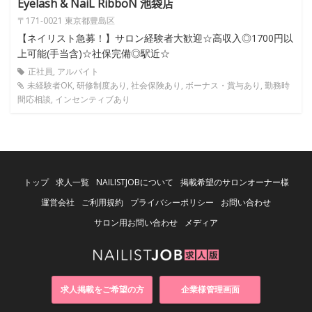
Eyelash & NaiL RibboN 池袋店
〒171-0021 東京都豊島区
【ネイリスト急募！】サロン経験者大歓迎☆高収入◎1700円以
上可能(手当含)☆社保完備◎駅近☆
正社員, アルバイト
未経験者OK, 研修制度あり, 社会保険あり, ボーナス・賞与あり, 勤務時
間応相談, インセンティブあり
トップ
求人一覧
NAILISTJOBについて
掲載希望のサロンオーナー様
運営会社
ご利用規約
プライバシーポリシー
お問い合わせ
サロン用お問い合わせ
メディア
求人掲載をご希望の方
企業様管理画面