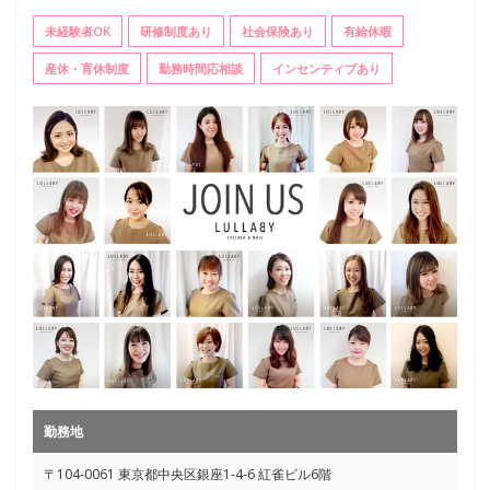
未経験者OK
研修制度あり
社会保険あり
有給休暇
産休・育休制度
勤務時間応相談
インセンティブあり
勤務地
〒104-0061 東京都中央区銀座1-4-6 紅雀ビル6階