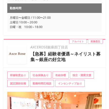
勤務時間
月曜日〜金曜日 / 11:00〜21:00
土曜日 10:00～20:00
日曜・祝 10:00～18:00
アルバイト
業務委託
AXCEROSE銀座四丁目店
【急募】経験者優遇～ネイリスト募
集～銀座の好立地
研修制度あり
社会保険あり
有給休暇
独立・開業支援
認定講師在籍
勤務時間応相談
インセンティブあり