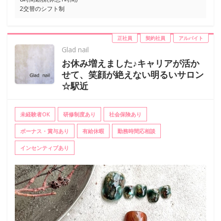
2交替のシフト制
正社員
契約社員
アルバイト
Glad nail
お休み増えました♪キャリアが活か
せて、笑顔が絶えない明るいサロン
☆駅近
未経験者OK
研修制度あり
社会保険あり
ボーナス・賞与あり
有給休暇
勤務時間応相談
インセンティブあり