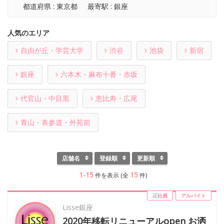
都道府県 : 東京都
最寄駅 : 銀座
人気のエリア
自由が丘・学芸大学
渋谷
池袋
新宿
銀座
六本木・麻布十番・赤坂
代官山・中目黒
恵比寿・広尾
青山・表参道・外苑前
店舗名
登録順
更新順
1-15
15
件を表示 (全
件)
正社員
アルバイト
Lisse銀座
2020年移転リニューアルopen お洒