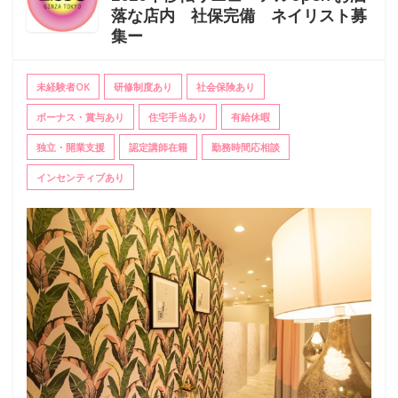
落な店内 社保完備 ネイリスト募
集ー
未経験者OK
研修制度あり
社会保険あり
ボーナス・賞与あり
住宅手当あり
有給休暇
独立・開業支援
認定講師在籍
勤務時間応相談
インセンティブあり