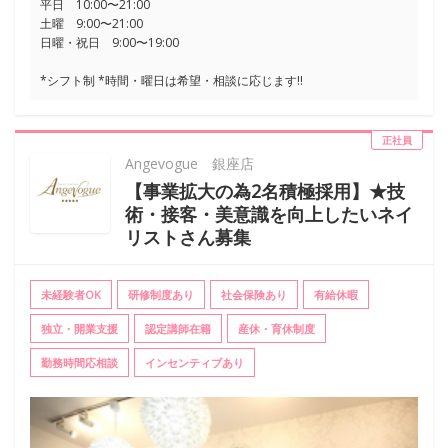
平日 10:00〜21:00
土曜 9:00〜21:00
日曜・祝日 9:00〜19:00
*シフト制 *時間・曜日は希望・相談に応じます!!
正社員
Angevogue 銀座店
【事業拡大の為2名積極採用】★技
術・接客・美意識を向上したいネイ
リストさん募集
未経験者OK
研修制度あり
社会保険あり
有給休暇
独立・開業支援
認定講師在籍
産休・育休制度
勤務時間応相談
インセンティブあり