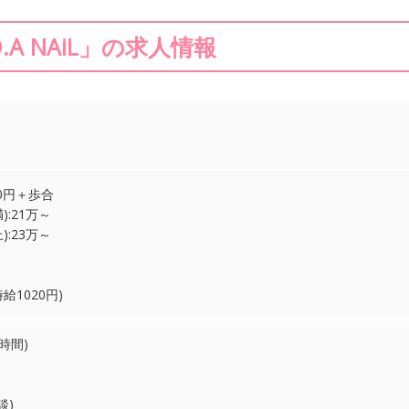
D.A NAiL」の求人情報
00円＋歩合
):21万～
:23万～
1020円)
時間)
談)