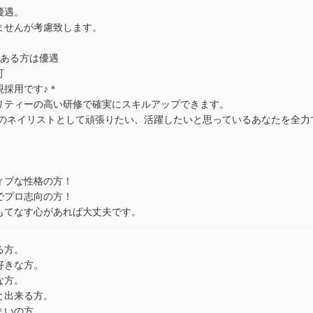
優遇。
ませんが考慮致します。
上ある方は優遇
可
視採用です♪＊
リティーの高い研修で確実にスキルアップできます。
気でプロのネイリストとして頑張りたい、活躍したいと思っているあなたを全
ィブな性格の方！
でプロ志向の方！
もてなす心があれば大丈夫です。
る方。
好きな方。
な方。
と出来る方。
まいの方。