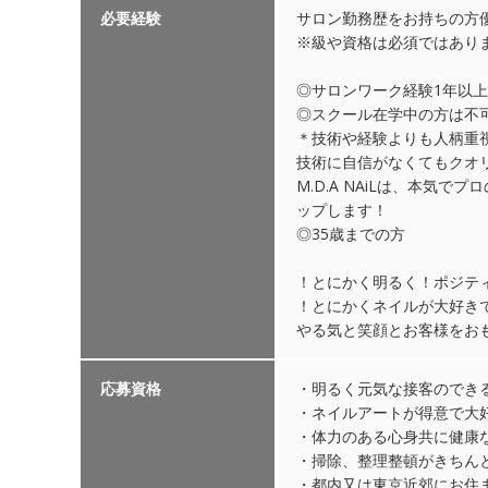
必要経験
サロン勤務歴をお持ちの方
※級や資格は必須ではあり
◎サロンワーク経験1年以
◎スクール在学中の方は不
＊技術や経験よりも人柄重
技術に自信がなくてもクオ
M.D.A NAiLは、本
ップします！
◎35歳までの方
！とにかく明るく！ポジテ
！とにかくネイルが大好き
やる気と笑顔とお客様をお
応募資格
・明るく元気な接客のでき
・ネイルアートが得意で大
・体力のある心身共に健康
・掃除、整理整頓がきちん
・都内又は東京近郊にお住