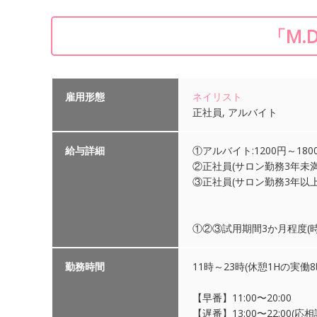
「M.
雇用形態
ネイリスト
正社員, アルバイト
給与詳細
①アルバイト:1200円～18
②正社員(サロン勤務3年未満
③正社員(サロン勤務3年以上)
①②③試用期間3か月程度(時給
勤務時間
11時～23時(休憩1Hの実働8
【早番】11:00〜20:00
【遅番】13:00〜22:00(応相