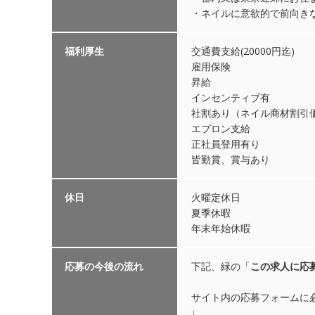
・ネイルに意欲的で前向き
福利厚生
交通費支給(20000円迄)
雇用保険
昇給
インセンティブ有
社割あり（ネイル商材割引
エプロン支給
正社員登用有り
皆勤賞、賞与あり
休日
火曜定休日
夏季休暇
年末年始休暇
応募の今後の流れ
下記、緑の「
この求人に応
サイト内の応募フォームに
↓