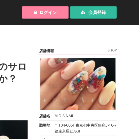
ログイン
会員登録
店舗情報
SHOP
のサロ
か？
店舗名
M.D.A NAiL
勤務地
〒104-0061 東京都中央区銀座3-10-7
銀座京屋ビル3F