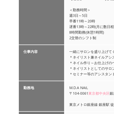
＜勤務時間＞
週3日～5日
早番11時～20時
遅番13時～22時(月に数日程
8時間勤務(休憩1時間)
2交替のシフト制
仕事内容
一緒にサロンを盛り上げて
＊ネイリスト兼ネイルアシ
＊ネイル作り～お仕上げの
＊ネイリストとしてのサロ
＊セミナー等のアシスタン
勤務地
M.D.A NAiL
〒104-0061
東京都
中央区
銀
東京メトロ銀座線 銀座駅 徒