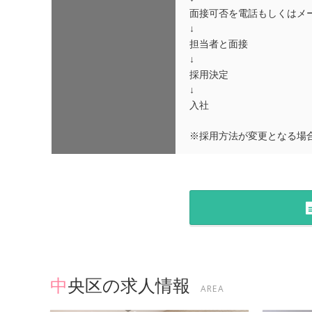
面接可否を電話もしくはメ
↓
担当者と面接
↓
採用決定
↓
入社
※採用方法が変更となる場
中央区の求人情報
AREA