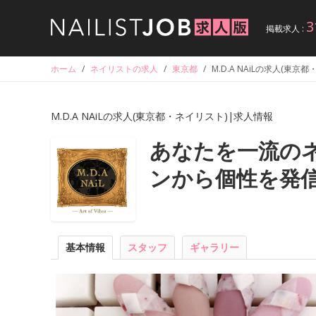
3
掲載求人 :
ホーム
/
ネイリストの求人
/
東京都
/
M.D.A NAiLの求人(東京
M.D.A NAiLの求人(東京都・ネイリスト)|求人情報
あなたを一流の
ンから個性を発
基本情報
スタッフ
ギャラリー