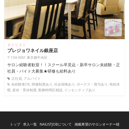
ネイリスト
プレジョワネイル銀座店
〒104-0061 東京都中央区
サロン経験者歓迎！！スクール卒見込・新卒サロン未経験・正
社員・バイト大募集★研修も給料あり
正社員, アルバイト
未経験者OK, 研修制度あり, 社会保険あり, ボーナス・賞与あり, 有給休
暇, 産休・育休制度, 勤務時間応相談, インセンティブあり
トップ
求人一覧
NAILISTJOBについて
掲載希望のサロンオーナー様