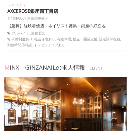
ネイリスト
AXCEROSE銀座四丁目店
〒104-0061 東京都中央区
【急募】経験者優遇～ネイリスト募集～銀座の好立地
アルバイト, 業務委託
研修制度あり, 社会保険あり, 有給休暇, 独立・開業支援, 認定講師在籍,
勤務時間応相談, インセンティブあり
MINX GINZANAILの求人情報
CLIENT