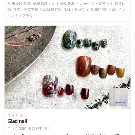
未経験者OK, 研修制度あり, 社会保険あり, ボーナス・賞与あり, 有給休
暇, 独立・開業支援, 認定講師在籍, 産休・育休制度, 勤務時間応相談, イン
センティブあり
ネイリスト
Glad nail
〒104-0061 東京都中央区