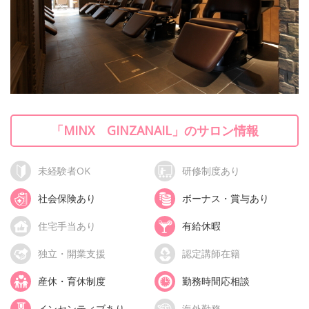
「MINX GINZANAIL」のサロン情報
未経験者OK
研修制度あり
社会保険あり
ボーナス・賞与あり
住宅手当あり
有給休暇
独立・開業支援
認定講師在籍
産休・育休制度
勤務時間応相談
インセンティブあり
海外勤務