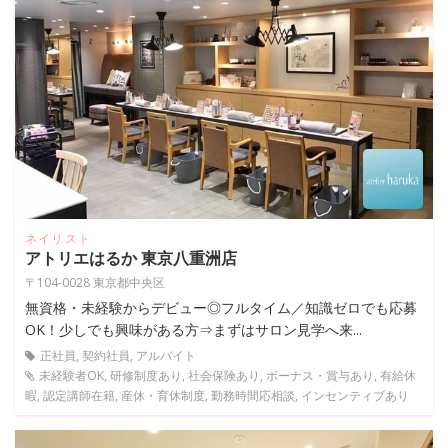
ネイリスト
アトリエはるか 東京八重洲店
〒104-0028 東京都中央区
無資格・未経験からデビュー◎フルタイム／知識ゼロでも応募
OK！少しでも興味がある方⇒まずはサロン見学へ来...
正社員, 契約社員, アルバイト
未経験者OK, 研修制度あり, 社会保険あり, ボーナス・賞与あり, 有給休
暇, 認定講師在籍, 産休・育休制度, 勤務時間応相談, インセンティブあり