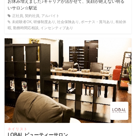
お休み増えました♪キャリアが活かせて、笑顔が絶えない明る
いサロン☆駅近
正社員, 契約社員, アルバイト
未経験者OK, 研修制度あり, 社会保険あり, ボーナス・賞与あり, 有給休
暇, 勤務時間応相談, インセンティブあり
ネイリスト
LOBAL ビューティーサロン