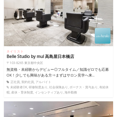
ネイリスト
Belle Studio by mul 高島屋日本橋店
〒103-8265 東京都中央区
無資格・未経験からデビュー◎フルタイム／知識ゼロでも応募
OK！少しでも興味がある方⇒まずはサロン見学へ来...
正社員, 契約社員, アルバイト
未経験者OK, 研修制度あり, 社会保険あり, ボーナス・賞与あり, 有給休
暇, 産休・育休制度, インセンティブあり, 海外勤務