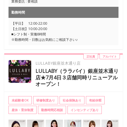
業務委託 : 要相談
勤務時間
【平日】 12:00-22:00
【土日祝】10:00-20:00
■シフト制・実働8時間
※勤務時間・日数はお気軽にご相談下さい♪
正社員
アルバイト
LULLABY銀座並木通り店
LULLABY（ララバイ）銀座並木通り
店★7月4日３店舗同時リニューアル
オープン！
未経験者OK
研修制度あり
社会保険あり
有給休暇
産休・育休制度
勤務時間応相談
インセンティブあり