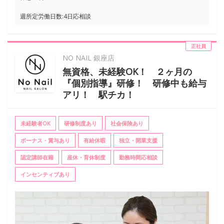
週所定労働日数:4日応相談
正社員
NO NAIL 銀座店
無資格、未経験OK！ ２ヶ月の
『個別指導』研修！ 研修中も給与
アリ！ 駅チカ！
未経験者OK
研修制度あり
社会保険あり
ボーナス・賞与あり
有給休暇
独立・開業支援
認定講師在籍
産休・育休制度
勤務時間応相談
インセンティブあり