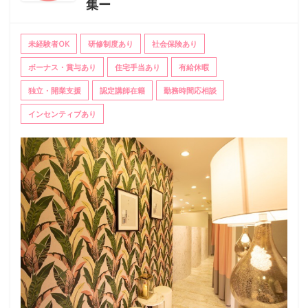
集ー
未経験者OK
研修制度あり
社会保険あり
ボーナス・賞与あり
住宅手当あり
有給休暇
独立・開業支援
認定講師在籍
勤務時間応相談
インセンティブあり