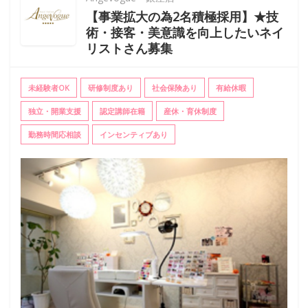
【事業拡大の為2名積極採用】★技
術・接客・美意識を向上したいネイ
リストさん募集
未経験者OK
研修制度あり
社会保険あり
有給休暇
独立・開業支援
認定講師在籍
産休・育休制度
勤務時間応相談
インセンティブあり