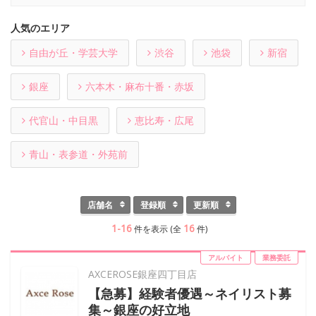
人気のエリア
自由が丘・学芸大学
渋谷
池袋
新宿
銀座
六本木・麻布十番・赤坂
代官山・中目黒
恵比寿・広尾
青山・表参道・外苑前
店舗名
登録順
更新順
1-16
16
件を表示 (全
件)
アルバイト
業務委託
AXCEROSE銀座四丁目店
【急募】経験者優遇～ネイリスト募
集～銀座の好立地