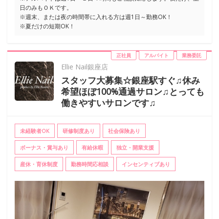
日のみもＯＫです。
※週末、または夜の時間帯に入れる方は週1日～勤務OK！
※夏だけの短期OK！
正社員
アルバイト
業務委託
Ellie Nail銀座店
スタッフ大募集☆銀座駅すぐ♫休み
希望ほぼ100%通過サロン♫とっても
働きやすいサロンです♫
未経験者OK
研修制度あり
社会保険あり
ボーナス・賞与あり
有給休暇
独立・開業支援
産休・育休制度
勤務時間応相談
インセンティブあり