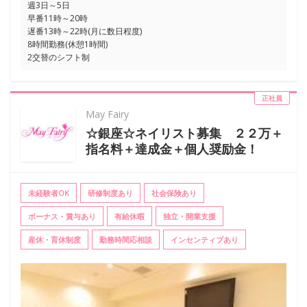
週3日～5日
早番11時～20時
遅番13時～22時(月に数日程度)
8時間勤務(休憩1時間)
2交替のシフト制
正社員
May Fairy
☆銀座☆ネイリスト募集 ２２万＋
指名料＋達成金＋個人奨励金！
未経験者OK
研修制度あり
社会保険あり
ボーナス・賞与あり
有給休暇
独立・開業支援
産休・育休制度
勤務時間応相談
インセンティブあり