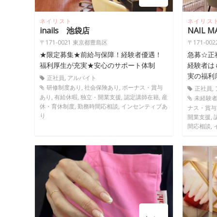
ネイリスト
ネイリス
inails 池袋店
NAIL 
〒171-0021 東京都豊島区
〒171-0
★限定募集★前給与保障！経験者優遇！
急募☆正
福利厚生が充実★安心のサポート体制
経験者は
実の福利
正社員, アルバイト
研修制度あり, 社会保険あり, ボーナス・賞与
正社員,
あり, 有給休暇, 独立・開業支援, 認定講師在籍, 産
未経験者
休・育休制度, 勤務時間応相談, インセンティブあ
ナス・賞与あ
り
開業支援, 
間応相談,