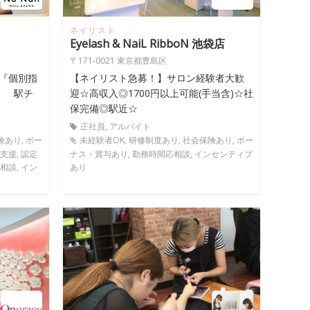
ネイリスト
Eyelash & NaiL RibboN 池袋店
〒171-0021 東京都豊島区
『個別指
【ネイリスト急募！】サロン経験者大歓
！ 駅チ
迎☆高収入◎1700円以上可能(手当含)☆社
保完備◎駅近☆
正社員, アルバイト
険あり, ボー
未経験者OK, 研修制度あり, 社会保険あり, ボー
支援, 認定
ナス・賞与あり, 勤務時間応相談, インセンティブ
相談, イン
あり