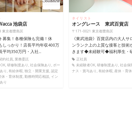
ト
ネイリスト
 Wacca 池袋店
オングレース 東武百貨店
013 東京都豊島区
〒171-0021 東京都豊島区
ト募集！各種保険も完備！休
《東武池袋》百貨店内の大人サ
もしっかり！店長平均年収400万
ンランク上の上質な接客と技術
平均350万円・入社...
きます◆未経験可◆福利厚生・研修
 契約社員, 業務委託
正社員
OK, 研修制度あり, 社会保険あり, ボー
未経験者OK, 研修制度あり, 社会保
り, 有給休暇, 独立・開業支援, 認定
ナス・賞与あり, 有給休暇, 産休・育
産休・育休制度, 勤務時間応相談, イン
あり