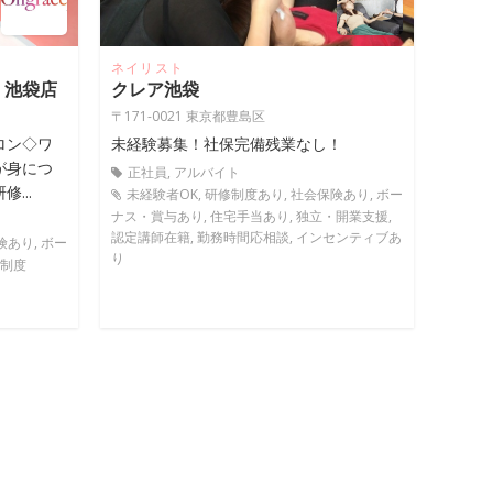
ネイリスト
 池袋店
クレア池袋
〒171-0021 東京都豊島区
ロン◇ワ
未経験募集！社保完備残業なし！
が身につ
正社員, アルバイト
...
未経験者OK, 研修制度あり, 社会保険あり, ボー
ナス・賞与あり, 住宅手当あり, 独立・開業支援,
認定講師在籍, 勤務時間応相談, インセンティブあ
険あり, ボー
り
休制度