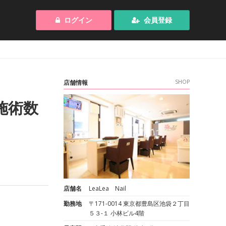
ログイン
会員登録
店舗情報
SHOP
施術数
店舗名
LeaLea Nail
勤務地
〒171-0014 東京都豊島区池袋２丁目
５３-１ 小林ビル4階