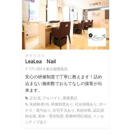
ネイリスト
LeaLea Nail
〒171-0014 東京都豊島区
安心の研修制度で丁寧に教えます！詰め
込まない施術数でおもてなしの接客が出
来ます。
正社員, アルバイト, 業務委託
未経験者OK, 研修制度あり, 社会保険あり, ボー
ナス・賞与あり, 住宅手当あり, 有給休暇, 認定講
師在籍, 産休・育休制度, 勤務時間応相談, インセ
ンティブあり