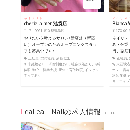
ネイリスト
ネイリス
cherie la mer 池袋店
Bianca
〒171-0021 東京都豊島区
〒170-0
やりたいを叶えるサロン♪新店舗（新宿
ネイリス
店）オープンのためオープニングスタッ
み・休憩
フも募集中です♪
円、副店長
正社員, 契約社員, 業務委託
正社員,
未経験者OK, 研修制度あり, 社会保険あり, 有給
未経験者
休暇, 独立・開業支援, 産休・育休制度, インセン
ナス・賞与あ
ティブあり
講師在籍, 
センティブ
LeaLea Nailの求人情報
CLIENT