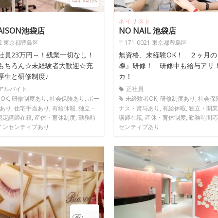
ト
ネイリスト
MAISON池袋店
NO NAIL 池袋店
022 東京都豊島区
〒171-0021 東京都豊島区
社員23万円～！残業一切なし！
無資格、未経験OK！ ２ヶ月の
もちろん☆未経験者大歓迎☆充
導』研修！ 研修中も給与アリ
厚生と研修制度♪
カ！
 アルバイト
正社員
OK, 研修制度あり, 社会保険あり, ボー
未経験者OK, 研修制度あり, 社会保
り, 住宅手当あり, 有給休暇, 独立・
ナス・賞与あり, 有給休暇, 独立・開業
認定講師在籍, 産休・育休制度, 勤務時
講師在籍, 産休・育休制度, 勤務時間応
 インセンティブあり
センティブあり