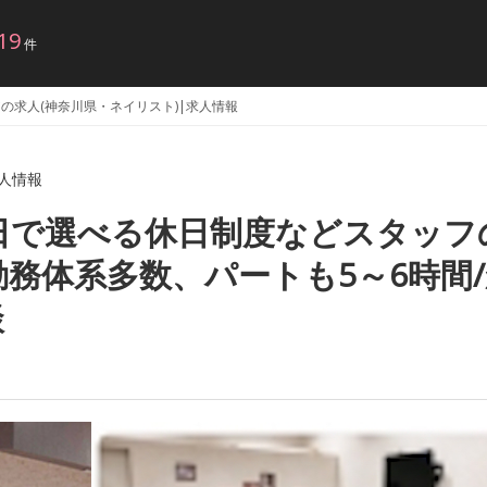
19
件
エアの求人(神奈川県・ネイリスト)|求人情報
求人情報
2日で選べる休日制度などスタッフ
務体系多数、パートも5～6時間
談