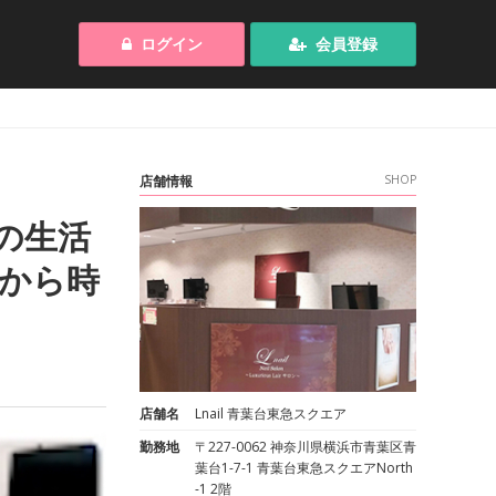
ログイン
会員登録
店舗情報
SHOP
の生活
/から時
店舗名
Lnail 青葉台東急スクエア
勤務地
〒227-0062 神奈川県横浜市青葉区青
葉台1-7-1 青葉台東急スクエアNorth
-1 2階