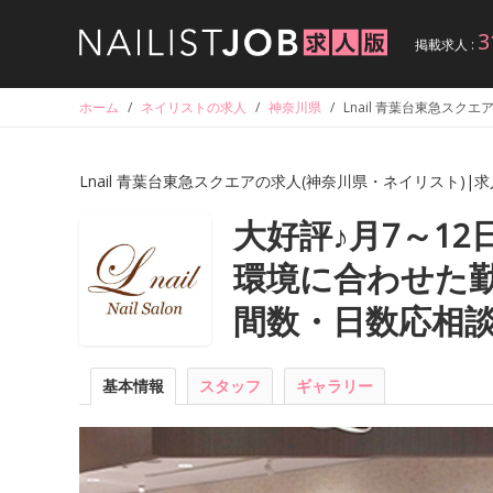
3
掲載求人 :
ホーム
/
ネイリストの求人
/
神奈川県
/
Lnail 青葉台東急スク
Lnail 青葉台東急スクエアの求人(神奈川県・ネイリスト)|
大好評♪月7～1
環境に合わせた勤
間数・日数応相
基本情報
スタッフ
ギャラリー