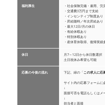
福利厚生
・社会保険完備・雇用、労
・交通費3万円まで支給
・インセンティブ制度あり
・昇給随時／年次昇給あり
・最大12日/月の休日
・有給休暇あり
・特別休暇あり
・産休育休取得、復帰実績
休日
月7～12日から休日数選択
土日祝休み希望も可能
応募の今後の流れ
下記、緑の「
この求人に応
サイト内の応募フォームに
↓
面接可否を電話もしくはメ
↓
担当者と面接