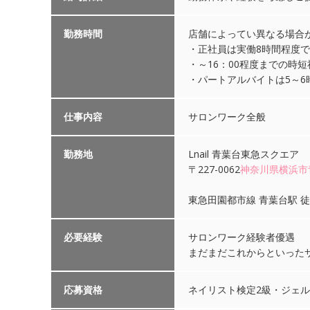
勤務時間
店舗によってい異なる場合が
・正社員は実働8時間程度
・～16：00程度までの時
・パートアルバイトは5～6
仕事内容
サロンワーク全般
勤務地
Lnail 青葉台東急スクエア
〒227-0062
神奈川県
横浜市
東急田園都市線 青葉台駅 徒
必要経験
サロンワーク経験者優遇
まだまだこれからといった
応募資格
ネイリスト検定2級・ジェ