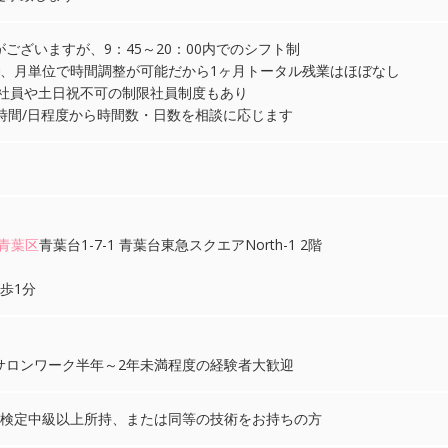
ございますが、9：45～20：00内でのシフト制
で、月単位で時間調整が可能だから1ヶ月トータル残業はほぼなし
短社員や土日祝不可の制限社員制度もあり
時間/日程度から時間数・日数を相談に応じます
青葉区
青葉台1-7-1 青葉台東急スクエアNorth-1 2階
歩1分
サロンワーク半年～2年未満程度の経験者大歓迎
ル検定中級以上所持、または同等の技術をお持ちの方