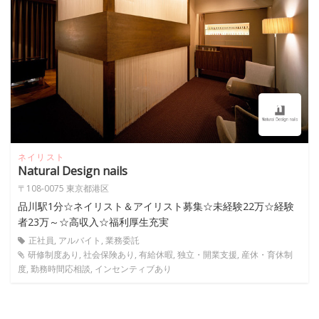
ネイリスト
Natural Design nails
〒108-0075 東京都港区
品川駅1分☆ネイリスト＆アイリスト募集☆未経験22万☆経験
者23万～☆高収入☆福利厚生充実
正社員, アルバイト, 業務委託
研修制度あり, 社会保険あり, 有給休暇, 独立・開業支援, 産休・育休制
度, 勤務時間応相談, インセンティブあり