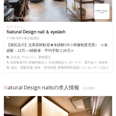
ネイリスト
Natural Design nail ＆ eyelash
〒108-0074 東京都港区
【港区品川】元美容師歓迎★未経験OK☆研修制度充実♪ ≪未
経験・22万～/経験者・平均手取り26万≫
正社員, アルバイト, 業務委託
未経験者OK, 研修制度あり, 社会保険あり, ボーナス・賞与あり, 有給休
暇, 独立・開業支援, 産休・育休制度, 勤務時間応相談, インセンティブあり
Natural Design nailsの求人情報
CLIENT