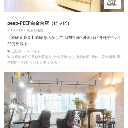
ネイリスト
peep-PEEP白金台店（ピッピ）
〒108-0071 東京都港区
【経験者必見】経験を活かして活躍!社保×週休2日×各種手当♪月
25万円以上
正社員, アルバイト
未経験者OK, 研修制度あり, 社会保険あり, 有給休暇, 産休・育休制度, 勤
務時間応相談, インセンティブあり