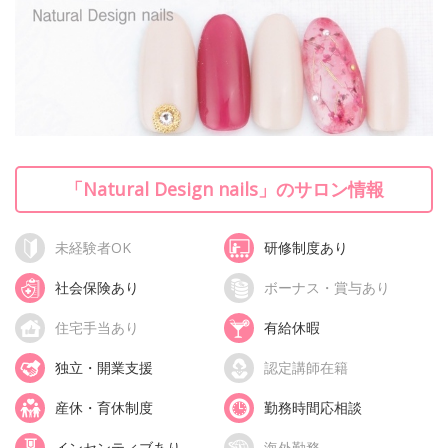
「Natural Design nails」のサロン情報
未経験者OK
研修制度あり
社会保険あり
ボーナス・賞与あり
住宅手当あり
有給休暇
独立・開業支援
認定講師在籍
産休・育休制度
勤務時間応相談
インセンティブあり
海外勤務