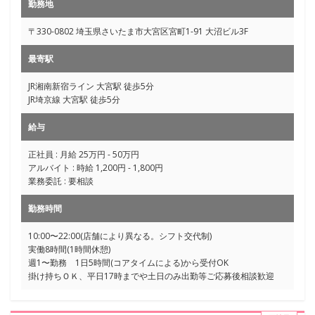
勤務地
〒330-0802 埼玉県さいたま市大宮区宮町1-91 大沼ビル3F
最寄駅
JR湘南新宿ライン 大宮駅 徒歩5分
JR埼京線 大宮駅 徒歩5分
給与
正社員 : 月給 25万円 - 50万円
アルバイト : 時給 1,200円 - 1,800円
業務委託 : 要相談
勤務時間
10:00〜22:00(店舗により異なる。シフト交代制)
実働8時間(1時間休憩)
週1〜勤務 1日5時間(コアタイムによる)から受付OK
掛け持ちＯＫ、平日17時までや土日のみ出勤等ご応募後相談歓迎