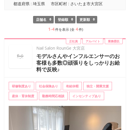
都道府県 : 埼玉県
市区町村 : さいたま市大宮区
店舗名
登録順
更新順
1-4
4
件を表示 (全
件)
正社員
アルバイト
業務委託
Nail Salon RounGe 大宮店
モデルさんやインフルエンサーのお
客様も多数◎頑張りをしっかりお給
料で反映♪
研修制度あり
社会保険あり
有給休暇
独立・開業支援
産休・育休制度
勤務時間応相談
インセンティブあり