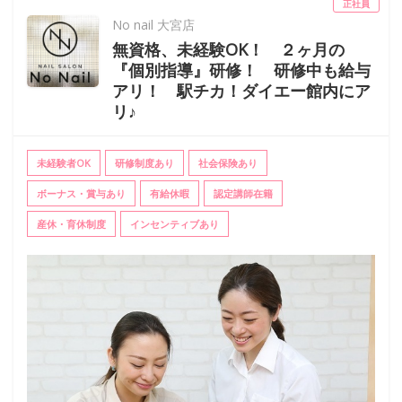
正社員
No nail 大宮店
無資格、未経験OK！ ２ヶ月の
『個別指導』研修！ 研修中も給与
アリ！ 駅チカ！ダイエー館内にア
リ♪
未経験者OK
研修制度あり
社会保険あり
ボーナス・賞与あり
有給休暇
認定講師在籍
産休・育休制度
インセンティブあり