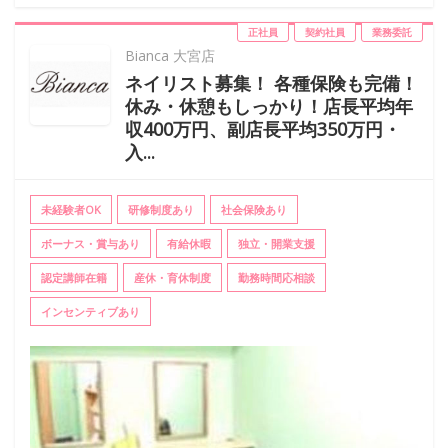
正社員
契約社員
業務委託
Bianca 大宮店
ネイリスト募集！ 各種保険も完備！
休み・休憩もしっかり！店長平均年
収400万円、副店長平均350万円・
入...
未経験者OK
研修制度あり
社会保険あり
ボーナス・賞与あり
有給休暇
独立・開業支援
認定講師在籍
産休・育休制度
勤務時間応相談
インセンティブあり