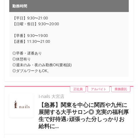
勤務時間
【平日】9:30〜21:00
【日曜・祭日】9:30〜20:00
【早番】9:30〜19:00
【遅番】11:30〜21:00
◎早番・遅番あり
◎休憩有り
◎週末のみ・夜のみ勤務OK(要相談)
◎ダブルワークもOK。
正社員
アルバイト
業務委託
I-nails 大宮店
【急募】関東を中心に関西や九州に
展開する大手サロン◎ 充実の福利厚
生で好待遇♪頑張った分しっかりお
給料に...