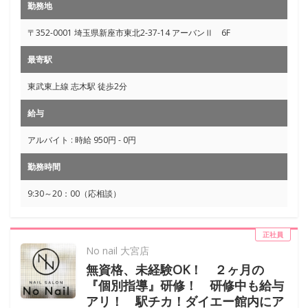
勤務地
〒352-0001 埼玉県新座市東北2-37-14 アーバンⅡ 6F
最寄駅
東武東上線 志木駅 徒歩2分
給与
アルバイト : 時給 950円 - 0円
勤務時間
9:30～20：00（応相談）
正社員
No nail 大宮店
無資格、未経験OK！ ２ヶ月の
『個別指導』研修！ 研修中も給与
アリ！ 駅チカ！ダイエー館内にア