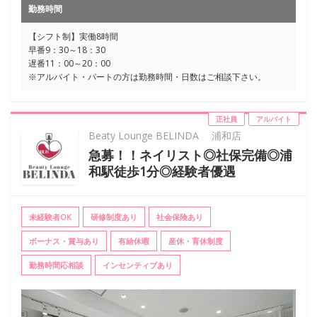
勤務時間
【シフト制】実働8時間
早番9：30～18：30
遅番11：00～20：00
※アルバイト・パートの方は勤務時間・日数はご相談下さい。
正社員
アルバイト
Beaty Lounge BELINDA 浦和店
急募！！ネイリスト◎社保完備◎浦
和駅徒歩1分◎経験者優遇
未経験者OK
研修制度あり
社会保険あり
ボーナス・賞与あり
有給休暇
産休・育休制度
勤務時間応相談
インセンティブあり