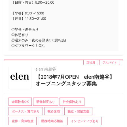
【日曜・祭日】9:30〜20:00
【早番】9:30〜19:00
【遅番】11:30〜21:00
◎早番・遅番あり
◎休憩有り
◎週末のみ・夜のみ勤務OK(要相談)
◎ダブルワークもOK。
正社員
アルバイト
elen 南越谷
【2018年7月OPEN elen南越谷】
オープニングスタッフ募集
未経験者OK
研修制度あり
社会保険あり
ボーナス・賞与あり
有給休暇
独立・開業支援
産休・育休制度
勤務時間応相談
インセンティブあり