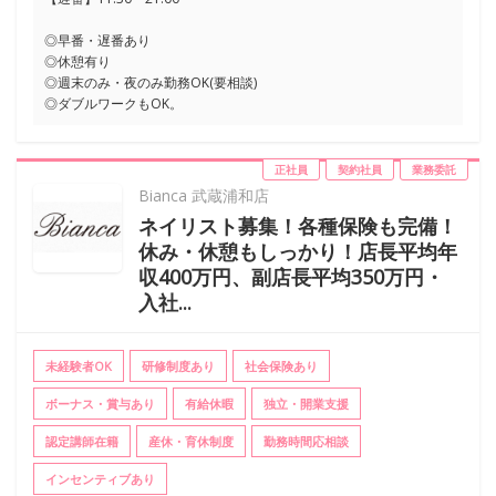
◎早番・遅番あり
◎休憩有り
◎週末のみ・夜のみ勤務OK(要相談)
◎ダブルワークもOK。
正社員
契約社員
業務委託
Bianca 武蔵浦和店
ネイリスト募集！各種保険も完備！
休み・休憩もしっかり！店長平均年
収400万円、副店長平均350万円・
入社...
未経験者OK
研修制度あり
社会保険あり
ボーナス・賞与あり
有給休暇
独立・開業支援
認定講師在籍
産休・育休制度
勤務時間応相談
インセンティブあり