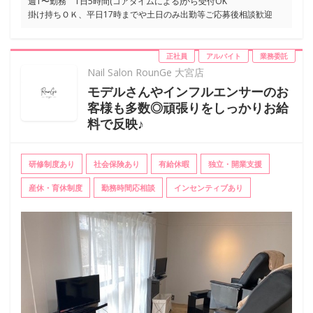
週1〜勤務 1日5時間(コアタイムによる)から受付OK
掛け持ちＯＫ、平日17時までや土日のみ出勤等ご応募後相談歓迎
正社員
アルバイト
業務委託
Nail Salon RounGe 大宮店
モデルさんやインフルエンサーのお
客様も多数◎頑張りをしっかりお給
料で反映♪
研修制度あり
社会保険あり
有給休暇
独立・開業支援
産休・育休制度
勤務時間応相談
インセンティブあり