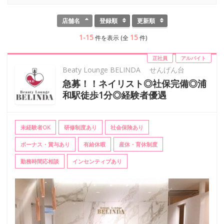
店舗名
登録順
更新順
1-15
15
件を表示 (全
件)
正社員
アルバイト
Beaty Lounge BELINDA せんげん台
急募！！ネイリスト◎社保完備◎浦
和駅徒歩1分◎経験者優遇
未経験者OK
研修制度あり
社会保険あり
ボーナス・賞与あり
有給休暇
産休・育休制度
勤務時間応相談
インセンティブあり