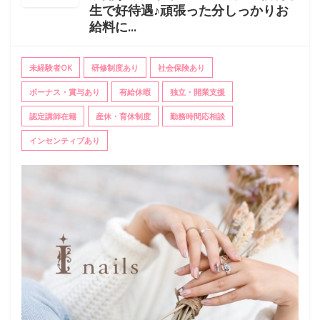
生で好待遇♪頑張った分しっかりお
給料に...
未経験者OK
研修制度あり
社会保険あり
ボーナス・賞与あり
有給休暇
独立・開業支援
認定講師在籍
産休・育休制度
勤務時間応相談
インセンティブあり