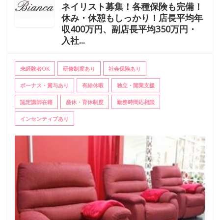
ネイリスト募集！各種保険も完備！
休み・休憩もしっかり！店長平均年
収400万円、副店長平均350万円・
入社...
未経験者OK
研修制度あり
社会保険あり
ボーナス・賞与あり
有給休暇
独立・開業支援
認定講師在籍
産休・育休制度
勤務時間応相談
インセンティブあり