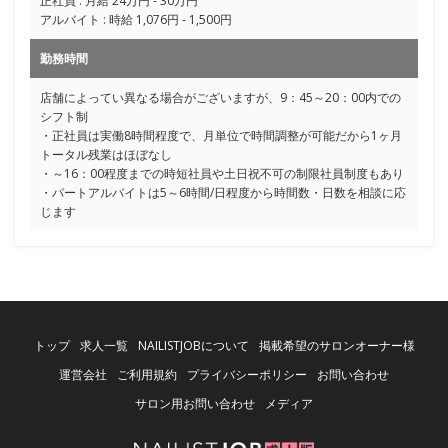
正社員 : 月給 24万円 - 30万円
アルバイト : 時給 1,076円 - 1,500円
勤務時間
店舗によってい異なる場合がございますが、9：45～20：00内での
シフト制
・正社員は実働8時間程度で、月単位で時間調整が可能だから1ヶ月
トータル残業はほぼなし
・～16：00程度までの時短社員や土日祝不可の制限社員制度もあり
・パートアルバイトは5～6時間/日程度から時間数・日数を相談に応
じます
トップ
求人一覧
NAILISTJOBについて
掲載希望のサロンオーナー様
運営会社
ご利用規約
プライバシーポリシー
お問い合わせ
サロン用お問い合わせ
メディア