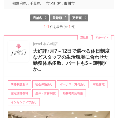
都道府県 : 千葉県
市区町村 : 市川市
店舗名
登録順
更新順
1-1
1
件を表示 (全
件)
正社員
アルバイト
Jewel 本八幡店
大好評♪月7～12日で選べる休日制度
などスタッフの生活環境に合わせた
勤務体系多数、パートも5～6時間/
か...
研修制度あり
社会保険あり
ボーナス・賞与あり
有給休暇
認定講師在籍
産休・育休制度
勤務時間応相談
インセンティブあり