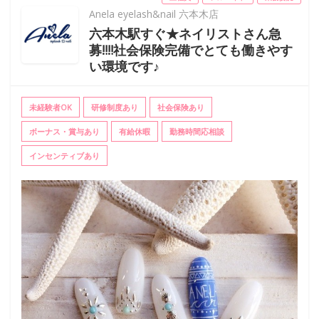
Anela eyelash&nail 六本木店
六本木駅すぐ★ネイリストさん急
募‼‼社会保険完備でとても働きやす
い環境です♪
未経験者OK
研修制度あり
社会保険あり
ボーナス・賞与あり
有給休暇
勤務時間応相談
インセンティブあり