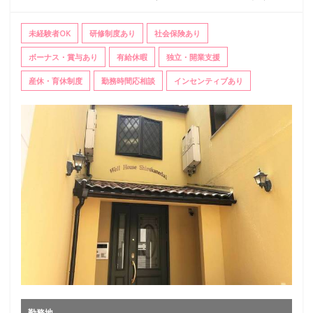
未経験者OK
研修制度あり
社会保険あり
ボーナス・賞与あり
有給休暇
独立・開業支援
産休・育休制度
勤務時間応相談
インセンティブあり
勤務地