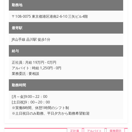
勤務地
〒108-0075 東京都港区港南2-6-10 三矢ビル4階
最寄駅
JR山手線 品川駅 徒歩1分
給与
正社員 : 月給 19万円 - 0万円
アルバイト : 時給 1,250円 - 0円
業務委託 : 要相談
勤務時間
[月～金]9:00～22：00
[土日祝]9：00～20：00
※実働8時間、休憩1時間のシフト制
※土日祝日のみ勤務、平日夕方から勤務希望歓迎
正社員
アルバイト
業務委託