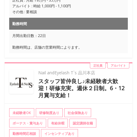
正社員 : 月給 19万円 - 35万円
アルバイト : 時給 1,000円 - 1,100円
その他 : 要相談
勤務時間
月間出勤日数：22日
勤務時間は、店舗の営業時間によります。
正社員
アルバイト
Nail andEyelash T`s 品川本店
スタッフ皆仲良し♪未経験者大歓
迎！研修充実。週休２日制。6・12
月賞与支給！
未経験者OK
研修制度あり
社会保険あり
ボーナス・賞与あり
有給休暇
認定講師在籍
勤務時間応相談
インセンティブあり