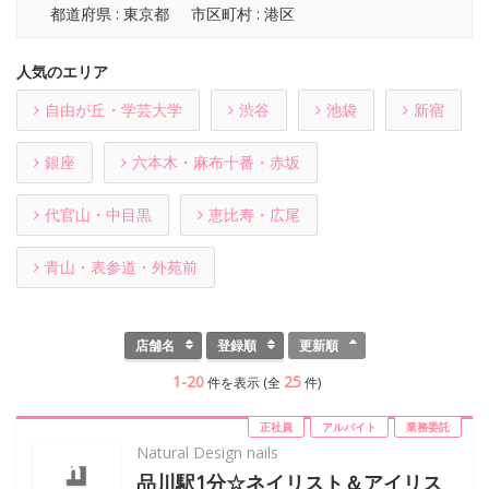
都道府県 : 東京都
市区町村 : 港区
人気のエリア
自由が丘・学芸大学
渋谷
池袋
新宿
銀座
六本木・麻布十番・赤坂
代官山・中目黒
恵比寿・広尾
青山・表参道・外苑前
店舗名
登録順
更新順
1-20
25
件を表示 (全
件)
正社員
アルバイト
業務委託
Natural Design nails
品川駅1分☆ネイリスト＆アイリス