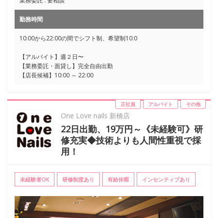
業務委託 : 要相談
勤務時間
10:00から22:00の間でシフト制、希望制10:0
【アルバイト】週２日〜
【業務委託・面貸し】完全自由出勤
【店長候補】10:00 ～ 22:00
正社員
アルバイト
その他
One Love nails 新橋店
22日出勤、19万円～《未経験可》研
修充実◆技術よりも人間性重視で採
用！
未経験者OK
研修制度あり
有給休暇
インセンティブあり