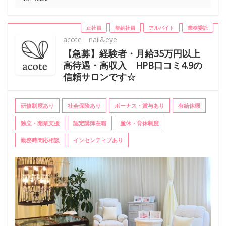
正社員
契約社員
アルバイト
業務委託
acote nail&eye
【急募】経験者・月給35万円以上
高待遇・高収入 HPB口コミ4.9の
信頼サロンです☆
研修制度あり
社会保険あり
ボーナス・賞与あり
有給休暇
独立・開業支援
認定講師在籍
産休・育休制度
勤務時間応相談
インセンティブあり