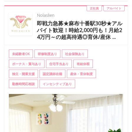
正社員
アルバイト
Nolaslien
即戦力急募★麻布十番駅30秒★アル
バイト歓迎！時給2,000円も！月給2
4万円～の超高待遇◎育休/産休 ...
未経験者OK
研修制度あり
社会保険あり
ボーナス・賞与あり
住宅手当あり
有給休暇
独立・開業支援
認定講師在籍
産休・育休制度
勤務時間応相談
インセンティブあり