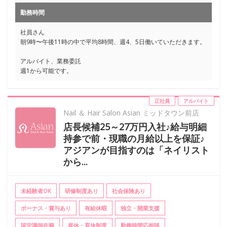
勤務時間
社員さん
朝9時〜午後11時の中で平均8時間、週4、5日働いていただきます。
アルバイト、業務委託
週1から可能です。
正社員
アルバイト
Nail ＆ Hair Salon Asian ミッドタウン前店
店長候補25～27万円入社♪給与明細
持参で前・現職の月給以上を保証♪
アジアンが目指すのは「ネイリスト
から...
未経験者OK
研修制度あり
社会保険あり
ボーナス・賞与あり
有給休暇
独立・開業支援
認定講師在籍
産休・育休制度
勤務時間応相談