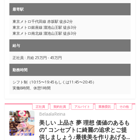
最寄駅
東京メトロ千代田線 赤坂駅 徒歩2分
東京メトロ銀座線 溜池山王駅 徒歩3分
東京メトロ南北線 溜池山王駅 徒歩3分
給与
正社員 : 月給 25万円 - 45万円
勤務時間
シフト制（10:15〜19:45もしくは11:45〜20:45）
実働8時間、休憩1時間
正社員
契約社員
アルバイト
業務委託
その他
BelaalaReina
美しい 上品さ 夢 理想 価値のあるも
の” コンセプトに綺麗の追求とご提
供しましょう♪最後美を作りあげる...