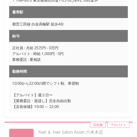
〒108-0072 東京都港区白金1-25-32 J＆Kビル白金3F
最寄駅
都営三田線 白金高輪駅 徒歩4分
給与
正社員 : 月給 25万円 - 0万円
アルバイト : 時給 1,000円 - 0円
業務委託 : 要相談
勤務時間
10:00から22:00の間でシフト制、希望制
【アルバイト】週２日〜
【業務委託・面貸し】完全自由出勤
【店長候補】10:00 ～ 22:00
正社員
アルバイト
Nail ＆ Hair Salon Asian 六本木店