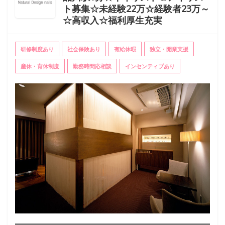
ト募集☆未経験22万☆経験者23万～
☆高収入☆福利厚生充実
研修制度あり
社会保険あり
有給休暇
独立・開業支援
産休・育休制度
勤務時間応相談
インセンティブあり